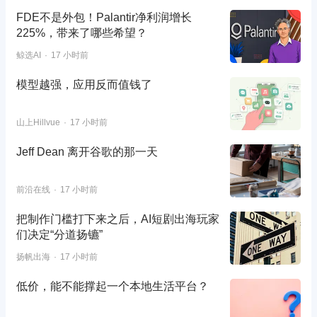
FDE不是外包！Palantir净利润增长
225%，带来了哪些希望？
鲸选AI
17 小时前
模型越强，应用反而值钱了
山上Hillvue
17 小时前
Jeff Dean 离开谷歌的那一天
前沿在线
17 小时前
把制作门槛打下来之后，AI短剧出海玩家
们决定“分道扬镳”
扬帆出海
17 小时前
低价，能不能撑起一个本地生活平台？