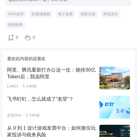
ViDA改革
欧盟增值税
电子发票
税务合规
跨境支付
跨境电商
0
0
喜欢此内容的还喜欢
阿里、腾讯重新打办公这一仗：烧掉30亿
Token后，我选阿里
Link01
5 小时前
飞书钉钉，怎么就成了“老登”？
定焦One
2 小时前
从 0 到 1 设计游戏发票中台：如何接住玩
家投诉与税务风险