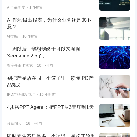
AI产品零度
1 小时前
AI 能秒级出报表，为什么业务还是来不
及？
钟文峰
16 小时前
一周以后，我想我终于可以来聊聊
Seedance 2.5了。
数字生命卡兹克
16 小时前
别把产品放在同一个篮子里！读懂IPD产
品规划
IPD产品研发管理
16 小时前
4步搭PPT Agent ：把PPT从3天压到1天
设绘闲人
16 小时前
即时零售不只是多一个渠道，品牌开始重