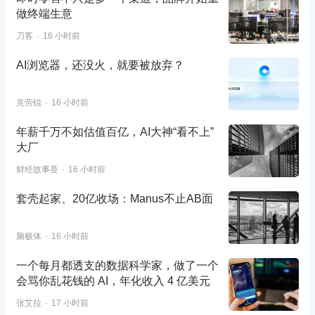
做终端生意
刀客
16 小时前
AI浏览器，还没火，就要被放弃？
克劳锐
16 小时前
年薪千万不如估值百亿，AI大神“看不上”
大厂
财经故事荟
16 小时前
套壳起家、20亿收场：Manus不止AB面
脑极体
16 小时前
一个每月都透支的数据科学家，做了一个
会骂你乱花钱的 AI，年化收入 4 亿美元
张艾拉
17 小时前