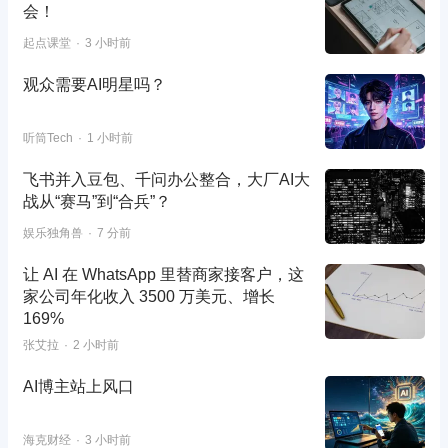
会！
起点课堂
3 小时前
观众需要AI明星吗？
听筒Tech
1 小时前
飞书并入豆包、千问办公整合，大厂AI大
战从“赛马”到“合兵”？
娱乐独角兽
7 分前
让 AI 在 WhatsApp 里替商家接客户，这
家公司年化收入 3500 万美元、增长
169%
张艾拉
2 小时前
AI博主站上风口
海克财经
3 小时前