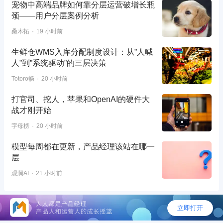
宠物中高端品牌如何靠分层运营破增长瓶
颈——用户分层案例分析
桑木拓
19 小时前
生鲜仓WMS入库分配制度设计：从”人喊
人”到”系统驱动”的三层决策
Totoro畅
20 小时前
打官司、挖人，苹果和OpenAI的硬件大
战才刚开始
字母榜
20 小时前
模型每周都在更新，产品经理该站在哪一
层
观澜AI
21 小时前
©2026 - 人人都是产品经理