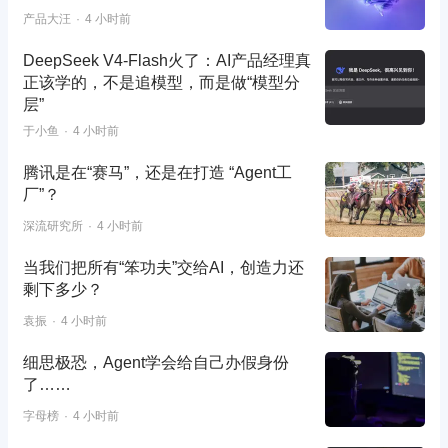
产品大汪
4 小时前
DeepSeek V4-Flash火了：AI产品经理真
正该学的，不是追模型，而是做“模型分
层”
于小鱼
4 小时前
腾讯是在“赛马”，还是在打造 “Agent工
厂”？
深流研究所
4 小时前
当我们把所有“笨功夫”交给AI，创造力还
剩下多少？
袁振
4 小时前
细思极恐，Agent学会给自己办假身份
了……
字母榜
4 小时前