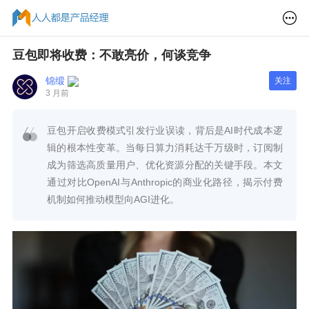
豆包即将收费：不敢亮价，何谈竞争
锦缎
关注
3 月前
豆包开启收费模式引发行业误读，背后是AI时代成本逻
辑的根本性变革。当每日算力消耗达千万级时，订阅制
成为筛选高质量用户、优化资源分配的关键手段。本文
通过对比OpenAI与Anthropic的商业化路径，揭示付费
机制如何推动模型向AGI进化。