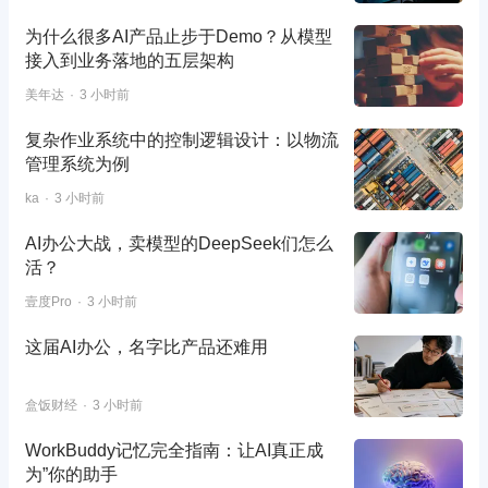
为什么很多AI产品止步于Demo？从模型
接入到业务落地的五层架构
美年达
3 小时前
复杂作业系统中的控制逻辑设计：以物流
管理系统为例
ka
3 小时前
AI办公大战，卖模型的DeepSeek们怎么
活？
壹度Pro
3 小时前
这届AI办公，名字比产品还难用
盒饭财经
3 小时前
WorkBuddy记忆完全指南：让AI真正成
为”你的助手