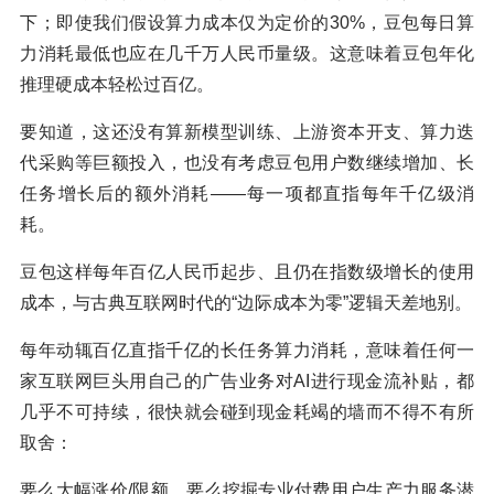
下；即使我们假设算力成本仅为定价的30%，豆包每日算
力消耗最低也应在几千万人民币量级。这意味着豆包年化
推理硬成本轻松过百亿。
要知道，这还没有算新模型训练、上游资本开支、算力迭
代采购等巨额投入，也没有考虑豆包用户数继续增加、长
任务增长后的额外消耗——每一项都直指每年千亿级消
耗。
豆包这样每年百亿人民币起步、且仍在指数级增长的使用
成本，与古典互联网时代的“边际成本为零”逻辑天差地别。
每年动辄百亿直指千亿的长任务算力消耗，意味着任何一
家互联网巨头用自己的广告业务对AI进行现金流补贴，都
几乎不可持续，很快就会碰到现金耗竭的墙而不得不有所
取舍：
要么大幅涨价/限额，要么挖掘专业付费用户生产力服务潜