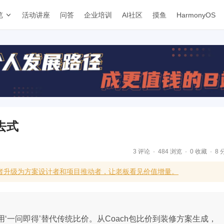
览
活动讲座
问答
企业培训
AI社区
摸鱼
HarmonyOS
去式
3 评论
484 浏览
0 收藏
8 
用者升级为方案设计者和项目推动者，让老板看见价值增量。
‘一问即得’替代传统比价。从Coach包比价到装修方案生成，