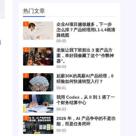
热门文章
企业AI项目越做越多，下一步
怎么排？产品经理用L1-L4画清
路线图
08-05
划
老板让我下班前出 3 套产品方
案，幸好我偷藏了这个“作弊神
器”。
08-03
起薪30K的高薪AI产品经理，0
经验如何快速转型入行？
08-01
我用 Codex，从 0 到 1 搭了一
个财务结算中心
08-03
2026 年，AI 产品争夺的不是功
能，而是任务闭环
08-05