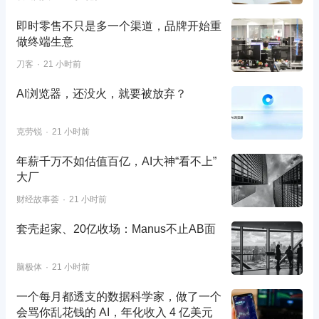
即时零售不只是多一个渠道，品牌开始重
做终端生意
刀客
21 小时前
AI浏览器，还没火，就要被放弃？
克劳锐
21 小时前
年薪千万不如估值百亿，AI大神“看不上”
大厂
财经故事荟
21 小时前
套壳起家、20亿收场：Manus不止AB面
脑极体
21 小时前
一个每月都透支的数据科学家，做了一个
会骂你乱花钱的 AI，年化收入 4 亿美元