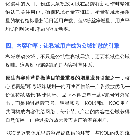
化漏斗的入口。粉丝头条投放可以在品牌有新动作时精准
触达已关注用户，确保私域存量不沉睡。衡量私域承接质
量的核心指标是超话日活用户数、蓝V粉丝净增量、用户平
均访问频次和超话内容互动率。
四、内容种草：让私域用户成为公域扩散的引擎
私域联动公域，不只是公域往私域导流，还要私域往公域
反哺。这条反向链路靠的是内容种草体系。
原生内容种草是微博目前最重要的增量业务引擎之一，
核
心逻辑是”账号矩阵规划—内容生产供给—广告投放优化—
价值持续增长”四步闭环。品牌不再是单一蓝V账号对外输
出，而是通过品牌官号、明星账号、KOL矩阵、KOC用户
共同构成内容供给网络，每个节点产出的内容在公域获得
自然传播，再通过投放放大覆盖更广的潜在用户。
KOC是这套体系里最容易被低估的环节。与KOL的头部流