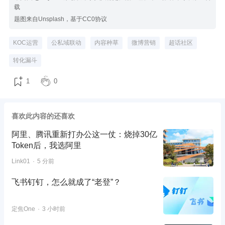
载
题图来自Unsplash，基于CC0协议
KOC运营
公私域联动
内容种草
微博营销
超话社区
转化漏斗
1
0
喜欢此内容的还喜欢
阿里、腾讯重新打办公这一仗：烧掉30亿
Token后，我选阿里
Link01
5 分前
飞书钉钉，怎么就成了“老登”？
定焦One
3 小时前