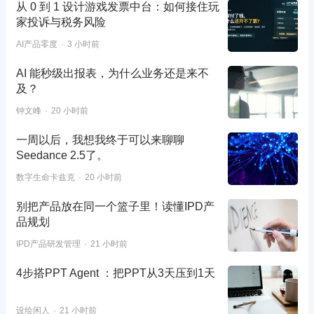
从 0 到 1 设计游戏发票中台：如何接住玩
家投诉与税务风险
AI产品零度
3 小时前
AI 能秒级出报表，为什么业务还是来不
及？
钟文峰
20 小时前
一周以后，我想我终于可以来聊聊
Seedance 2.5了。
数字生命卡兹克
20 小时前
别把产品放在同一个篮子里！读懂IPD产
品规划
IPD产品研发管理
21 小时前
4步搭PPT Agent ：把PPT从3天压到1天
设绘闲人
21 小时前