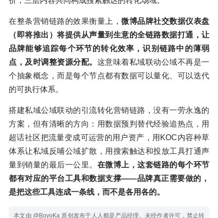
价，三层内容共同构成搜索触达的转化场域。
在整条营销链路的效果衡量上，
微博品牌社交数据仪表盘
（即将推出）将提供从声量到生意的全链路数据打通，让
品牌能够追踪每个环节的转化效率，识别链路中的薄弱
点，及时调整资源分配。
这意味着私域联动公域不再是一
个抽象概念，而是每个节点都有数据可以量化、可以迭代
的可执行体系。
搭建私域公域联动的引流转化营销链路，没有一劳永逸的
方案，但有清晰的方向：用数据预判替代经验追热点，用
超话社区把流量变成可运营的用户资产，用KOC内容种草
体系让私域反哺公域扩散，用搜索触达和投放工具打通声
量到销量的最后一公里。
在微博上，这套链路的每个环节
都有对应的平台工具和数据支撑——品牌真正需要做的，
是把这些工具连成一条线，而不是各用各的。
本文由 @BoyoKa 原创发布于人人都是产品经理。未经作者许可，禁止转