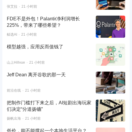
张艾拉
21 小时前
FDE不是外包！Palantir净利润增长
225%，带来了哪些希望？
鲸选AI
21 小时前
模型越强，应用反而值钱了
山上Hillvue
21 小时前
Jeff Dean 离开谷歌的那一天
前沿在线
21 小时前
把制作门槛打下来之后，AI短剧出海玩家
们决定“分道扬镳”
扬帆出海
21 小时前
低价，能不能撑起一个本地生活平台？