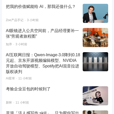
把我的价值赋能给 AI，那我还值什么？
Zoe产品手记
3 小时前
AI眼镜进入公共空间前，产品经理要补一
张“旁观者旅程图”
知序
3 小时前
AI互联网日报：Qwen-Image-3.0降到0.18
元起、京东开源视频编辑模型、NVIDIA
开放自动驾驶模型、Spotify把AI混音拉进
版权谈判
AI星球
11 小时前
考验企业豆包的时候到了
新眸
11 小时前
开源「活人感写作.skill」，只为帮你写出