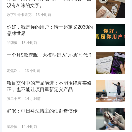
没有AI味的文字。
数字生命卡兹克
13 小时前
你好，我是你的用户：请一起定义2030的
品牌世界
品牌猿
13 小时前
一个月9款旗舰，大模型进入“月抛”时代？
定焦One
13 小时前
项目交付中的产品演进：不能拒绝真实修
正，也不能让项目重新定义产品
张二十三
14 小时前
群氓：中日斗法博主的仙剑奇侠传
脑极体
14 小时前