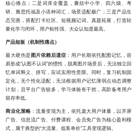
核心痛点；二是词库全覆盖，囊括中小学、四六级、考
研、雅思托福及小语种词汇，场景适配极广；三是产品生
态完善，搭配打卡社区、短视频记词、真题拓展，打造轻
量化学习闭环，用户粘性强、大众认知度最高。
产品短板（机制性痛点）
最大硬伤是
图片依赖后遗症
：用户长期依托配图记忆，容
易形成“认图不认词”的惯性，脱离图片场景后，无法独立回
忆单词释义、拼写，应试实用性受限。同时，复习机制固
定化，无个性化适配，无法根据用户记忆薄弱点动态调整
计划，且平台广告较多，学习体验有干扰，高阶备考用户
留存率低。
商业化策略
：流量变现为主，依托庞大用户体量，以开屏
广告、信息流广告、付费课程、会员免广告为核心盈利模
式，属于典型的“大流量、低客单价”工具变现逻辑。