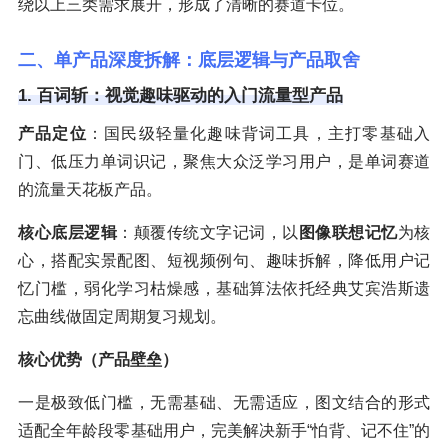
绕以上三类需求展开，形成了清晰的赛道卡位。
二、单产品深度拆解：底层逻辑与产品取舍
1. 百词斩：视觉趣味驱动的入门流量型产品
产品定位
：国民级轻量化趣味背词工具，主打零基础入
门、低压力单词识记，聚焦大众泛学习用户，是单词赛道
的流量天花板产品。
核心底层逻辑
：颠覆传统文字记词，以
图像联想记忆
为核
心，搭配实景配图、短视频例句、趣味拆解，降低用户记
忆门槛，弱化学习枯燥感，基础算法依托经典艾宾浩斯遗
忘曲线做固定周期复习规划。
核心优势（产品壁垒）
一是极致低门槛，无需基础、无需适应，图文结合的形式
适配全年龄段零基础用户，完美解决新手“怕背、记不住”的