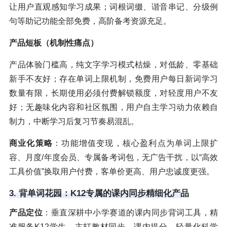
让用户直观感知学习成果；词根词缀、谐音串记、分级例
句等助记功能全部免费，高阶备考资源充足。
产品短板（机制性痛点）
产品体验门槛高，纯文字学习模式枯燥，对低龄、零基础
新手不友好；存在单词上限机制，免费用户每日新词学习
数量有限，长期使用必须付费解锁额度，对轻度用户不友
好；无趣味化内容和社区氛围，用户自主学习动力依赖自
制力，中断学习后复习节奏易混乱。
商业化策略
：功能增值变现，核心盈利点为单词上限扩
容、月度/年度会员、专属备考词包，无广告干扰，以“高效
工具价值”换取用户付费，客单价更高、用户忠诚度更强。
3. 背单词花园：K12专属的课内同步精细化产品
产品定位
：垂直深耕中小学赛道的课内同步背词工具，精
准服务K12学生，主打教材同步、课内提分、轻量化科学