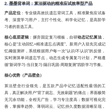
2. 墨墨背单词：算法驱动的精准应试效率型产品
产品定位
：专业级高效抗遗忘背词工具，精准聚焦应试备
考、深度学习用户，主打个性化、科学化记忆，是高阶学
习者的首选工具。
核心底层逻辑
：摒弃固定复习模板，自研
动态记忆算法
，
核心是“主动回忆+精准遗忘点调度”。新用户入驻先完成记
忆阈值测评，系统根据用户每一次“认识/不认识”的反馈，
实时测算单词遗忘节点，动态生成专属复习计划，严格遵
循“新词学习-当日复习-隔日巩固-周期复测”四阶学习节奏。
核心优势（产品壁垒）
算法壁垒行业领先，是五款产品中记忆适配性最强的工
具，真正解决用户“背了就忘、无效刷题”的痛点；界面极简
无冗余功能，全程无广告，学习专注度高；数据可视化完
善，掌握率趋势、薄弱词云、记忆持久度数据清晰呈现，