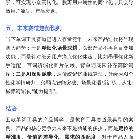
景，可实现小众高转化。脱离用户属性的商业化，只会导
致用户流失、产品衰退。
五、未来赛道趋势预判
当下单词工具赛道已进入存量竞争，未来产品迭代将呈现
两大趋势：一是
精细化场景深耕
，头部产品不再盲目叠加
功能，而是针对细分用户痛点优化体验，比如墨墨优化新
手适配、百词斩弱化图片依赖、背单词花园补齐高阶词
库；二是
AI深度赋能
，从传统记忆曲线算法，升级为AI个
性化学情研判、薄弱点智能突破、场景化语感训练，从“机
械背词”转向“能力提升”。
结语
五款单词工具的产品博弈，是教育工具赛道最典型的案
例。产品的核心竞争力从来不是功能的多少，而是
定位的
精准度、价值的差异化、需求的匹配度
。对于产品人而