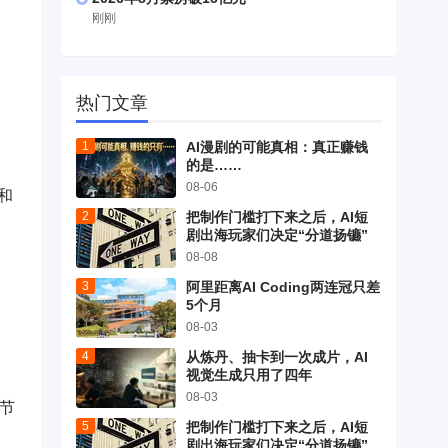
刚刚
热门文章
AI漫剧的可能真相：真正赚钱
的是……
08-06
和
把制作门槛打下来之后，AI短
剧出海玩家们决定“分道扬镳”
08-08
阿里距离AI Coding两连冠只差
5个月
08-03
从炼丹、抽卡到一次成片，AI
视觉生成只用了四年
08-03
细节
把制作门槛打下来之后，AI短
剧出海玩家们决定“分道扬镳”