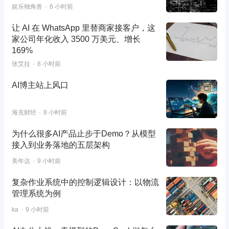
娱乐独角兽
6 小时前
让 AI 在 WhatsApp 里替商家接客户，这
家公司年化收入 3500 万美元、增长
169%
张艾拉
8 小时前
AI博主站上风口
海克财经
8 小时前
为什么很多AI产品止步于Demo？从模型
接入到业务落地的五层架构
美年达
9 小时前
复杂作业系统中的控制逻辑设计：以物流
管理系统为例
ka
9 小时前