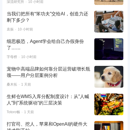
深流研究所
10 小时前
当我们把所有“笨功夫”交给AI，创造力还
剩下多少？
袁振
10 小时前
细思极恐，Agent学会给自己办假身份
了……
字母榜
10 小时前
宠物中高端品牌如何靠分层运营破增长瓶
颈——用户分层案例分析
桑木拓
1 天前
生鲜仓WMS入库分配制度设计：从”人喊
人”到”系统驱动”的三层决策
Totoro畅
1 天前
打官司、挖人，苹果和OpenAI的硬件大