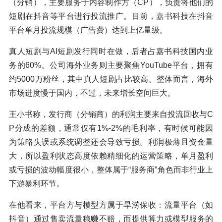
（分销），主要服务于内容制作方（CP），负责将他们的
短剧在抖音等平台进行投流推广。目前，嘉书科技在抖音
平台单月投流规模（广告费）达到上亿量级。
真人短剧与AI短剧发行同时在做，后者占嘉书科技国内业
务的60%。公司海外业务则主要聚焦YouTube平台，拥有
约5000万粉丝，其中真人短剧占比较高。整体而言，海外
市场进度慢于国内，不过，未来增长空间巨大。
王小书称，发行商（分销商）的利润主要来自投流回收与C
P分成的差额，通常仅有1%-2%的毛利率，有时候可能因
为策略失误或系统调整还会导致亏损。利润极薄且资金量
大，所以盈利状态高度依赖精细化的运营策略，单月盈利
或亏损的波动幅度很小，整体属于“服务商”角色而非行业上
下游暴利环节。
在他看来，平台方与模型方属于旱涝保收：流量平台（如
抖音）通过售卖流量稳赚不赔，而提供算力或模型服务的