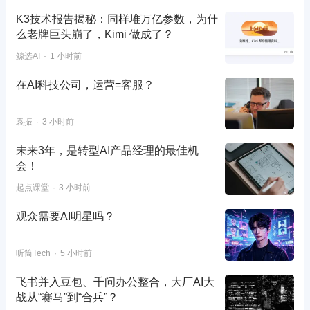
K3技术报告揭秘：同样堆万亿参数，为什
么老牌巨头崩了，Kimi 做成了？
鲸选AI
1 小时前
在AI科技公司，运营=客服？
袁振
3 小时前
未来3年，是转型AI产品经理的最佳机
会！
起点课堂
3 小时前
观众需要AI明星吗？
听筒Tech
5 小时前
飞书并入豆包、千问办公整合，大厂AI大
战从“赛马”到“合兵”？