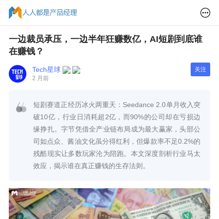
一边裁员承压，一边半年狂赚数亿，AI短剧到底谁
在赚钱？
Tech星球
关注
2 月前
短剧赛道正经历冰火两重天：Seedance 2.0单月收入突
破10亿，行业日消耗超2亿，而90%的公司却在亏损边
缘挣扎。字节凭借全产业链布局成为最大赢家，头部公
司如点众、酱油文化虽分得红利，但爆款率不足0.2%的
残酷现实让多数玩家沦为陪跑。本文深度剖析行业马太
效应，揭示谁在真正赚钱的生存法则。