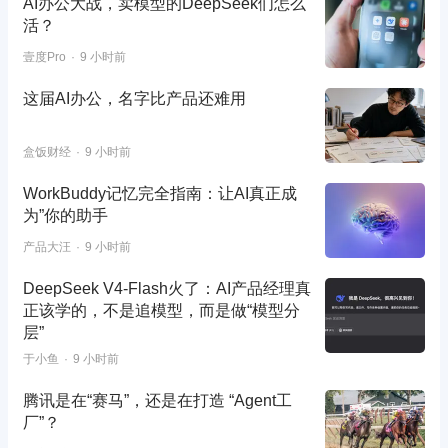
AI办公大战，卖模型的DeepSeek们怎么
活？
壹度Pro
9 小时前
这届AI办公，名字比产品还难用
盒饭财经
9 小时前
WorkBuddy记忆完全指南：让AI真正成
为”你的助手
产品大汪
9 小时前
DeepSeek V4-Flash火了：AI产品经理真
正该学的，不是追模型，而是做“模型分
层”
于小鱼
9 小时前
腾讯是在“赛马”，还是在打造 “Agent工
厂”？