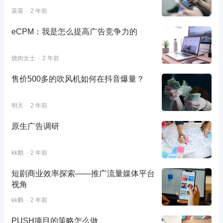
菜菜
2 年前
eCPM：我是怎么提高广告竞争力的
烧肉女士
2 年前
售价500多的吹风机如何在抖音爆量？
明天
2 年前
原生广告调研
kk鹅
2 年前
短剧商业效率探索——推广流量媒体平台
视角
kk鹅
2 年前
PUSH项目的策略怎么做