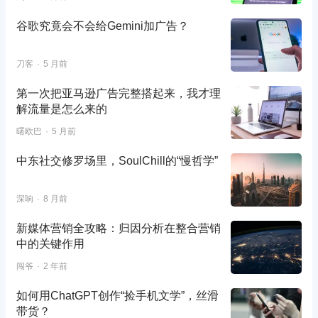
谷歌究竟会不会给Gemini加广告？
刀客
5 月前
第一次把亚马逊广告完整搭起来，我才理
解流量是怎么来的
曙欧巴
5 月前
中东社交修罗场里，SoulChill的“慢哲学”
深响
8 月前
新媒体营销全攻略：归因分析在整合营销
中的关键作用
闯爷
2 年前
如何用ChatGPT创作“捡手机文学”，丝滑
带货？