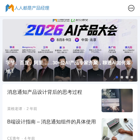
字节、百度、阿里……30+位AI产品专家齐聚，聊透AI如何落
地！
消息通知产品设计背后的思考过程
菜根老谭
2 年前
B端设计指南 – 消息通知组件的具体使用
CE青年
4 年前