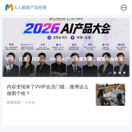
字节、百度、阿里……30+位AI产品专家齐聚，聊透AI如何落
地！
内容变现有了VVIP会员门槛，微博这么
做图个啥？
螳螂观察
3 年前