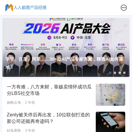
字节、百度、阿里……30+位AI产品专家齐聚，聊透AI如何落
地！
一方有难，八方来财，靠贩卖情怀成功瓜
分LBS社交市场
扬帆出海
2 年前
Zenly被关停后再出发，10位联创打造的
新公司还能再奇迹吗？
硅兔赛跑
3 年前