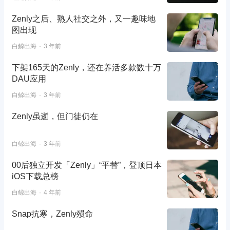
Zenly之后、熟人社交之外，又一趣味地
图出现
白鲸出海
3 年前
下架165天的Zenly，还在养活多款数十万
DAU应用
白鲸出海
3 年前
Zenly虽逝，但门徒仍在
白鲸出海
3 年前
00后独立开发「Zenly」“平替”，登顶日本
iOS下载总榜
白鲸出海
4 年前
Snap抗寒，Zenly殒命