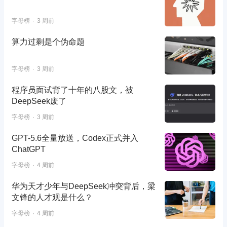
字母榜
3 周前
算力过剩是个伪命题
字母榜
3 周前
程序员面试背了十年的八股文，被
DeepSeek废了
字母榜
3 周前
GPT-5.6全量放送，Codex正式并入
ChatGPT
字母榜
4 周前
华为天才少年与DeepSeek冲突背后，梁
文锋的人才观是什么？
字母榜
4 周前