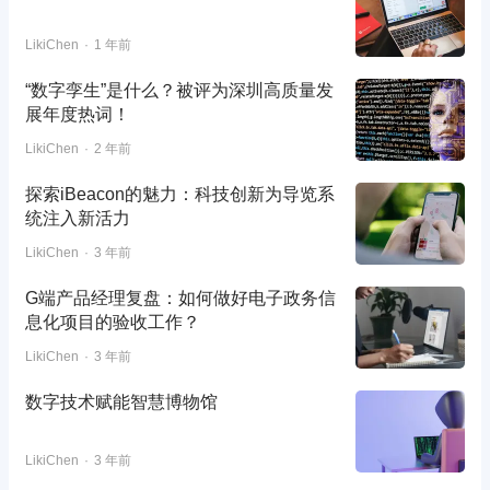
LikiChen
1 年前
“数字孪生”是什么？被评为深圳高质量发
展年度热词！
LikiChen
2 年前
探索iBeacon的魅力：科技创新为导览系
统注入新活力
LikiChen
3 年前
G端产品经理复盘：如何做好电子政务信
息化项目的验收工作？
LikiChen
3 年前
数字技术赋能智慧博物馆
LikiChen
3 年前