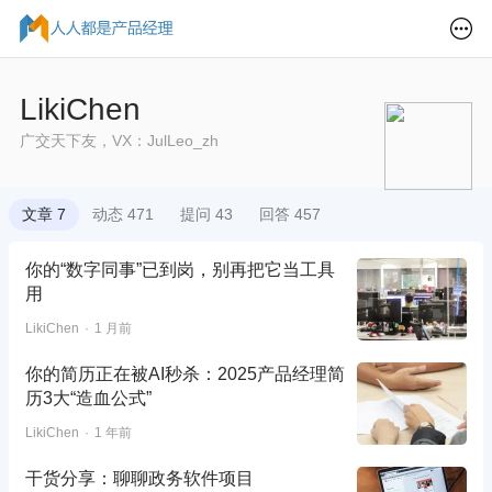
LikiChen
广交天下友，VX：JulLeo_zh
文章 7
动态 471
提问 43
回答 457
你的“数字同事”已到岗，别再把它当工具
用
LikiChen
1 月前
你的简历正在被AI秒杀：2025产品经理简
历3大“造血公式”
LikiChen
1 年前
干货分享：聊聊政务软件项目