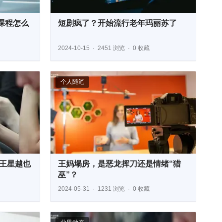
课程怎么
短剧疯了？开始流行老年玛丽苏了
2024-10-15
2451 浏览
0 收藏
个人随笔
，王星越也
王妈塌房，是恶龙挥刀还是情绪“猎
巫”？
2024-05-31
1231 浏览
0 收藏