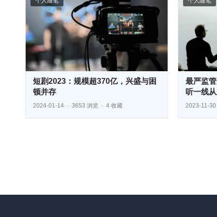
个人随笔
个人随笔
短剧2023：规模超370亿，兴盛与困
最严监管
顿并存
听一线从
2024-01-14
3653 浏览
4 收藏
2023-11-30