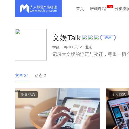
首页
培训课程
分类浏
文娱Talk
关注
学龄：3年180天 IP：北京
记录大文娱的浮沉与变迁，尊重一切
文章 24
动态 2
业界动态
个人随笔