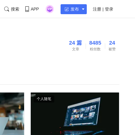
搜索
APP
注册 | 登录
发布
24 篇
8485
24
文章
粉丝数
被赞
个人随笔