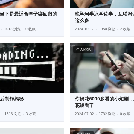
当下是最适合李子柒回归的
晚学珂学冰学佐学，互联网
这么多
1013 浏览
0 收藏
2024-10-17
1950 浏览
2 收藏
个人随笔
幕后制作揭秘
你妈花6000多看的小短剧
花钱看了
1516 浏览
3 收藏
2024-07-02
1782 浏览
0 收藏