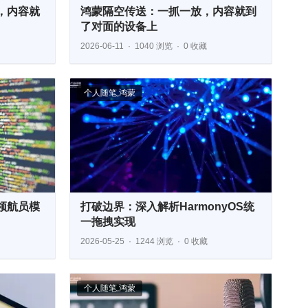
，内容就
鸿蒙隔空传送：一抓一放，内容就到
了对面的设备上
2026-06-11
1040 浏览
0 收藏
个人随笔
,
鸿蒙
领航员模
打破边界：深入解析HarmonyOS统
一拖拽实现
2026-05-25
1244 浏览
0 收藏
个人随笔
,
鸿蒙