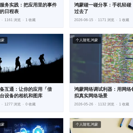
服务实践：把应用里的事件
鸿蒙碰一碰分享：手机轻碰
的日程表
过去了
1161 浏览
1 收藏
2026-06-15
1171 浏览
1 收藏
鸿蒙
个人随笔
,
鸿蒙
备互通：让你的应用「借
鸿蒙网络调试利器：用网络
台设备的相机和图库
拟真实网络场景
1277 浏览
0 收藏
2026-05-26
1132 浏览
1 收藏
鸿蒙
个人随笔
,
鸿蒙