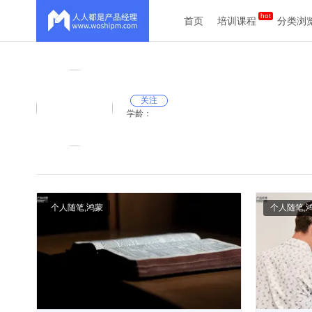
首页
培训课程
分类浏
关注
学龄：
个人随笔
,
鸿蒙
个人随笔
,