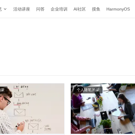
览
活动讲座
问答
企业培训
AI社区
摸鱼
HarmonyOS
鸿蒙
个人随笔
,
鸿蒙