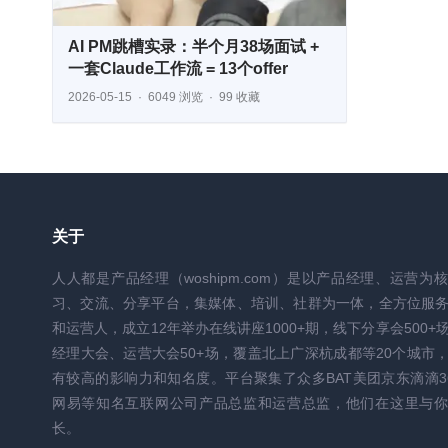
AI PM跳槽实录：半个月38场面试 +
一套Claude工作流 = 13个offer
2026-05-15
6049 浏览
99 收藏
关于
人人都是产品经理（woshipm.com）是以产品经理、运营为
习、交流、分享平台，集媒体、培训、社群为一体，全方位服
和运营人，成立12年举办在线讲座1000+期，线下分享会500+
经理大会、运营大会50+场，覆盖北上广深杭成都等20个城市
有较高的影响力和知名度。平台聚集了众多BAT美团京东滴滴3
网易等知名互联网公司产品总监和运营总监，他们在这里与你
长。