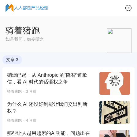
骑着猪跑
如是我闻，姑妄听之
文章 3
硝烟已起：从 Anthropic 的“降智”道歉
信，看 AI 时代的话语权之争
骑着猪跑
3 月前
为什么 AI 还没好到能让我们交出判断
权？
骑着猪跑
4 月前
那些让人越用越累的AI功能，问题出在