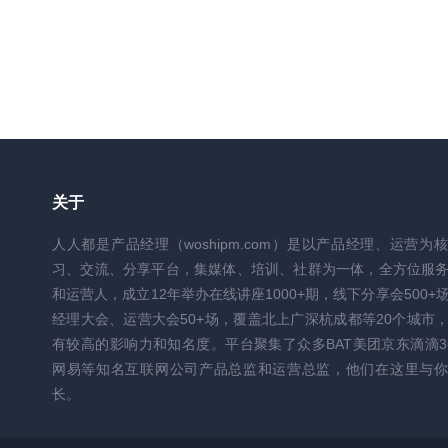
关于
人人都是产品经理（woshipm.com）是以产品经理、运营为
习、交流、分享平台，集媒体、培训、社群为一体，全方位服
和运营人，成立12年举办在线讲座1000+期，线下分享会500+
经理大会、运营大会50+场，覆盖北上广深杭成都等20个城市
有较高的影响力和知名度。平台聚集了众多BAT美团京东滴滴3
网易等知名互联网公司产品总监和运营总监，他们在这里与你
长。