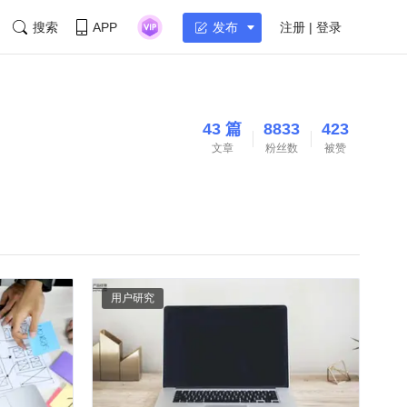
搜索
APP
注册 | 登录
发布
43 篇
8833
423
文章
粉丝数
被赞
用户研究