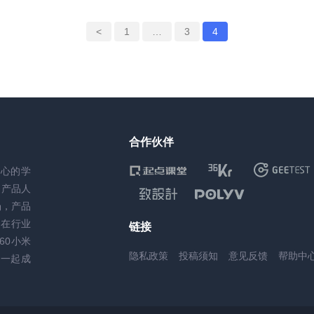
<
1
…
3
4
合作伙伴
核心的学
务产品人
场，产品
，在行业
链接
60小米
隐私政策
投稿须知
意见反馈
帮助中
一起成