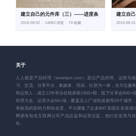
建立自己的元件库（三）——进度条
建立自己
2016-09-02
14083 浏览
74 收藏
2016-08-31
关于
人人都是产品经理（woshipm.com）是以产品经理、运营为
习、交流、分享平台，集媒体、培训、社群为一体，全方位服
和运营人，成立12年举办在线讲座1000+期，线下分享会500+
经理大会、运营大会50+场，覆盖北上广深杭成都等20个城市
有较高的影响力和知名度。平台聚集了众多BAT美团京东滴滴3
网易等知名互联网公司产品总监和运营总监，他们在这里与你
长。