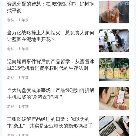
资源分配的智慧：在“吃饱饭”和“种好树”间
找平衡
老林
1 年前
当万亿战略撞上人间烟火，总负责人如何
让蓝图在泥地里开花？
老林
1 年前
逆向塌房事件背后的产品哲学：从蜜雪冰
城315危机看消费平权时代的生存法则
老林
1 年前
当大转盘变成屠宰场：产品经理如何拆解
手机抽奖的“杀猪盘”陷阱？
老林
1 年前
三张图破解产品经理的日常：你以为的
“打杂工”，其实是企业增长的隐形操盘手
老林
1 年前