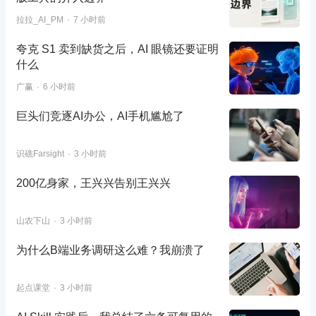
拉拉_AI_PM
7 小时前
夸克 S1 卖到缺货之后，AI 眼镜还要证明
什么
广赢
6 小时前
巨头们竞逐AI办公，AI手机尴尬了
识礁Farsight
3 小时前
200亿身家，王兴兴告别王兴兴
山农下山
3 小时前
为什么B端业务调研这么难？我崩溃了
起点课堂
3 小时前