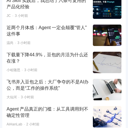
AI Skill 实践后，我总结了六条可复用的
产品化经验
JC
3 小时前
近两个月体感：Agent 一定会颠覆“管人”
这件事
温尚
3 小时前
下载量下降44.9%，豆包的月活为什么还
在涨？
小哈随思
3 小时前
飞书并入豆包之后：大厂争夺的不是AI办
公，而是“工作的操作系统”
大仙河
3 小时前
Agent 产品真正的门槛：从工具调用到不
确定性管理
AiHanLab
2 小时前