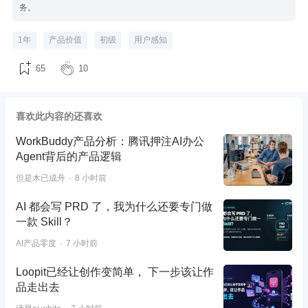
务。
1年
产品价值
初级
用户感知
65
10
喜欢此内容的还喜欢
WorkBuddy产品分析：腾讯押注AI办公
Agent背后的产品逻辑
但是木已成舟
8 小时前
AI 都会写 PRD 了，我为什么还要专门做
一款 Skill？
AI产品零度
7 小时前
Loopit已经让创作变简单， 下一步该让作
品走出去