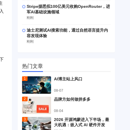
住
Stripe据悉拟100亿美元收购OpenRouter，进
入
军AI基础设施领域
刚刚
迪士尼测试AI搜索功能，通过自然语言提升内
容发现体验
刚刚
下
热门文章
AI博主站上风口
08-07
品牌方如何做拼多多
08-04
2026 开源鸿蒙进入下半场，最
大机遇：嵌入式 AI 硬件开发