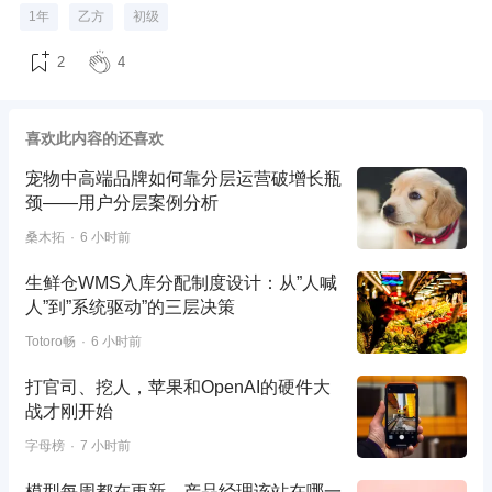
1年
乙方
初级
2
4
喜欢此内容的还喜欢
宠物中高端品牌如何靠分层运营破增长瓶
颈——用户分层案例分析
桑木拓
6 小时前
生鲜仓WMS入库分配制度设计：从”人喊
人”到”系统驱动”的三层决策
Totoro畅
6 小时前
打官司、挖人，苹果和OpenAI的硬件大
战才刚开始
字母榜
7 小时前
模型每周都在更新，产品经理该站在哪一