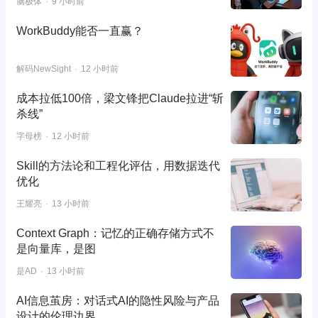
脑极体
9 小时前
WorkBuddy能否一直赢？
解码NewSight
12 小时前
成本拉低100倍，梁文锋把Claude拉进“斩
杀线”
字母榜
12 小时前
Skill的方法论和工程化评估，用数据迭代
优化
王耀亮
13 小时前
Context Graph：记忆的正确存储方式不
是向量库，是图
是AD
13 小时前
AI信息茧房：对话式AI的隐性风险与产品
设计的伦理边界