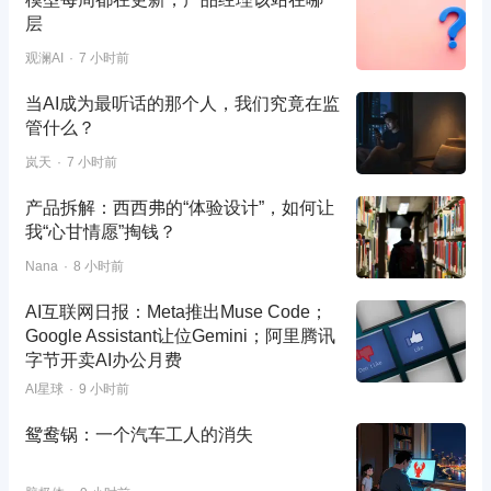
层
观澜AI
7 小时前
当AI成为最听话的那个人，我们究竟在监
管什么？
岚天
7 小时前
产品拆解：西西弗的“体验设计”，如何让
我“心甘情愿”掏钱？
Nana
8 小时前
AI互联网日报：Meta推出Muse Code；
Google Assistant让位Gemini；阿里腾讯
字节开卖AI办公月费
AI星球
9 小时前
鸳鸯锅：一个汽车工人的消失