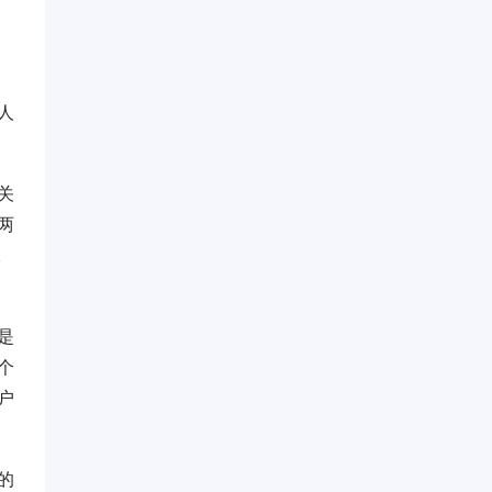
人
关
两
二
是
个
户
的