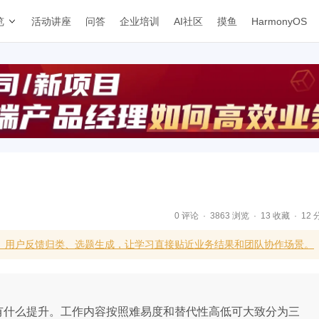
览
活动讲座
问答
企业培训
AI社区
摸鱼
HarmonyOS
0 评论
3863 浏览
13 收藏
12 
级、用户反馈归类、选题生成，让学习直接贴近业务结果和团队协作场景。
没有什么提升。工作内容按照难易度和替代性高低可大致分为三