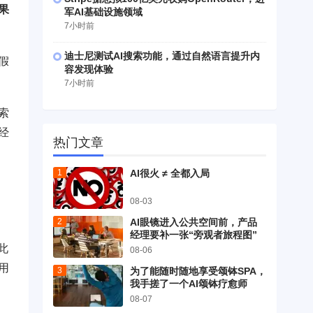
果
军AI基础设施领域
7小时前
迪士尼测试AI搜索功能，通过自然语言提升内
假
容发现体验
7小时前
索
经
热门文章
AI很火 ≠ 全都入局
08-03
AI眼镜进入公共空间前，产品
经理要补一张“旁观者旅程图”
此
08-06
用
为了能随时随地享受颂钵SPA，
我手搓了一个AI颂钵疗愈师
08-07