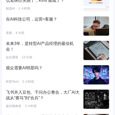
么老牌巨头崩了，Kimi 做成了？
鲸选AI
1 小时前
在AI科技公司，运营=客服？
袁振
4 分前
未来3年，是转型AI产品经理的最佳机
会！
起点课堂
13 分前
观众需要AI明星吗？
听筒Tech
2 小时前
飞书并入豆包、千问办公整合，大厂AI大
战从“赛马”到“合兵”？
娱乐独角兽
3 小时前