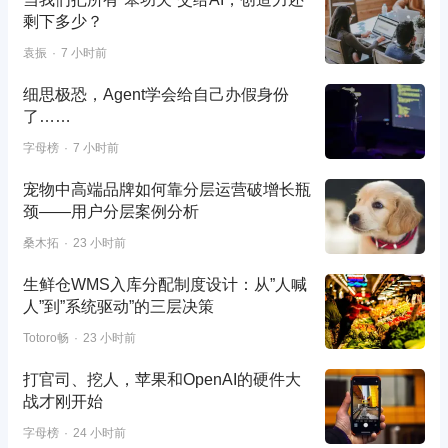
剩下多少？
袁振
7 小时前
细思极恐，Agent学会给自己办假身份
了……
字母榜
7 小时前
宠物中高端品牌如何靠分层运营破增长瓶
颈——用户分层案例分析
桑木拓
23 小时前
生鲜仓WMS入库分配制度设计：从”人喊
人”到”系统驱动”的三层决策
Totoro畅
23 小时前
打官司、挖人，苹果和OpenAI的硬件大
战才刚开始
字母榜
24 小时前