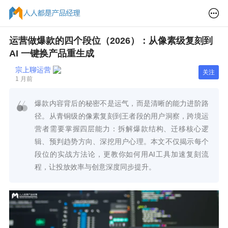
运营做爆款的四个段位（2026）：从像素级复刻到
AI 一键换产品重生成
宗上聊运营
关注
1 月前
爆款内容背后的秘密不是运气，而是清晰的能力进阶路
径。从青铜级的像素复刻到王者段的用户洞察，跨境运
营者需要掌握四层能力：拆解爆款结构、迁移核心逻
辑、预判趋势方向、深挖用户心理。本文不仅揭示每个
段位的实战方法论，更教你如何用AI工具加速复刻流
程，让投放效率与创意深度同步提升。