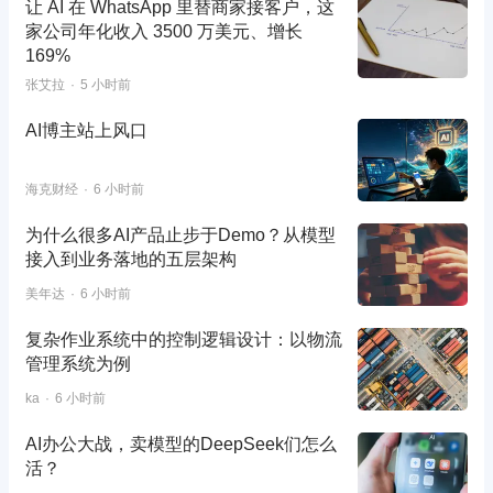
让 AI 在 WhatsApp 里替商家接客户，这
家公司年化收入 3500 万美元、增长
169%
张艾拉
5 小时前
AI博主站上风口
海克财经
6 小时前
为什么很多AI产品止步于Demo？从模型
接入到业务落地的五层架构
美年达
6 小时前
复杂作业系统中的控制逻辑设计：以物流
管理系统为例
ka
6 小时前
AI办公大战，卖模型的DeepSeek们怎么
活？