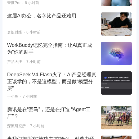
壹度Pro
6 小时前
这届AI办公，名字比产品还难用
盒饭财经
6 小时前
WorkBuddy记忆完全指南：让AI真正成
为”你的助手
产品大汪
7 小时前
DeepSeek V4-Flash火了：AI产品经理真
正该学的，不是追模型，而是做“模型分
层”
于小鱼
7 小时前
腾讯是在“赛马”，还是在打造 “Agent工
厂”？
深流研究所
7 小时前
当我们把所有“笨功夫”交给AI，创造力还