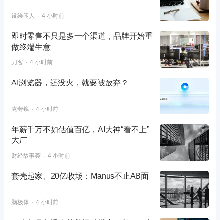
设绘闲人
4 小时前
即时零售不只是多一个渠道，品牌开始重
做终端生意
刀客
4 小时前
AI浏览器，还没火，就要被放弃？
克劳锐
4 小时前
年薪千万不如估值百亿，AI大神“看不上”
大厂
财经故事荟
4 小时前
套壳起家、20亿收场：Manus不止AB面
脑极体
4 小时前