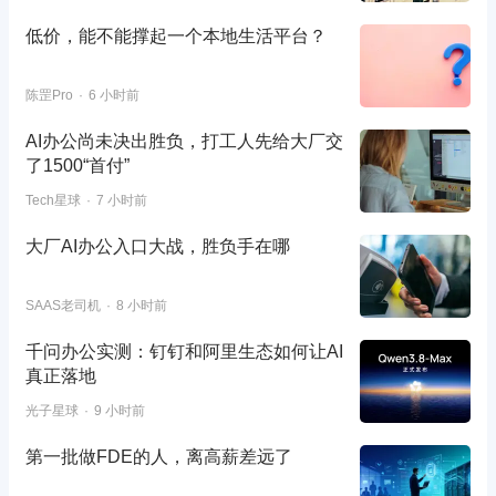
低价，能不能撑起一个本地生活平台？
陈罡Pro
6 小时前
AI办公尚未决出胜负，打工人先给大厂交
了1500“首付”
Tech星球
7 小时前
大厂AI办公入口大战，胜负手在哪
SAAS老司机
8 小时前
千问办公实测：钉钉和阿里生态如何让AI
真正落地
光子星球
9 小时前
第一批做FDE的人，离高薪差远了