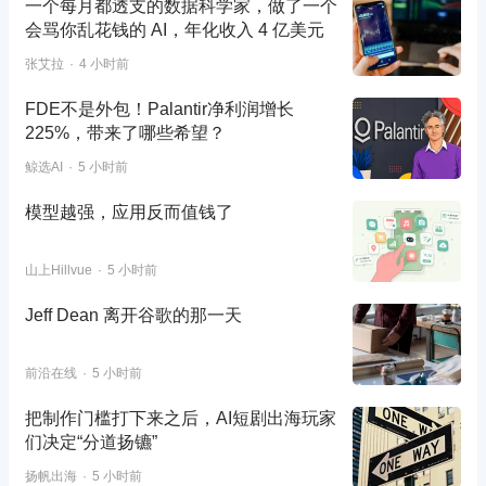
一个每月都透支的数据科学家，做了一个
会骂你乱花钱的 AI，年化收入 4 亿美元
张艾拉
4 小时前
FDE不是外包！Palantir净利润增长
225%，带来了哪些希望？
鲸选AI
5 小时前
模型越强，应用反而值钱了
山上Hillvue
5 小时前
Jeff Dean 离开谷歌的那一天
前沿在线
5 小时前
把制作门槛打下来之后，AI短剧出海玩家
们决定“分道扬镳”
扬帆出海
5 小时前