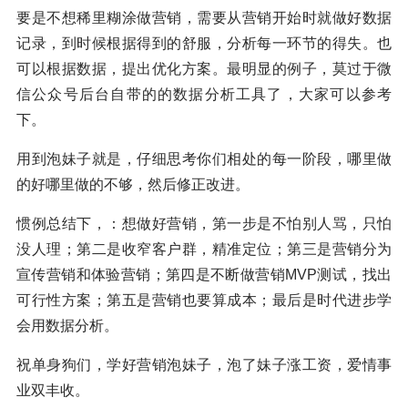
要是不想稀里糊涂做营销，需要从营销开始时就做好数据
记录，到时候根据得到的舒服，分析每一环节的得失。也
可以根据数据，提出优化方案。最明显的例子，莫过于微
信公众号后台自带的的数据分析工具了，大家可以参考
下。
用到泡妹子就是，仔细思考你们相处的每一阶段，哪里做
的好哪里做的不够，然后修正改进。
惯例总结下，：想做好营销，第一步是不怕别人骂，只怕
没人理；第二是收窄客户群，精准定位；第三是营销分为
宣传营销和体验营销；第四是不断做营销MVP测试，找出
可行性方案；第五是营销也要算成本；最后是时代进步学
会用数据分析。
祝单身狗们，学好营销泡妹子，泡了妹子涨工资，爱情事
业双丰收。