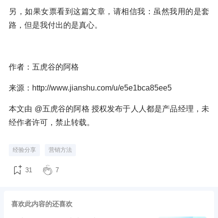
另，如果女票看到这篇文章，请相信我：虽然我用的是套
路，但是我付出的是真心。
作者：五虎谷的阿格
来源：http://www.jianshu.com/u/e5e1bca85ee5
本文由 @五虎谷的阿格 授权发布于人人都是产品经理，未
经作者许可，禁止转载。
经验分享
营销方法
31
7
喜欢此内容的还喜欢