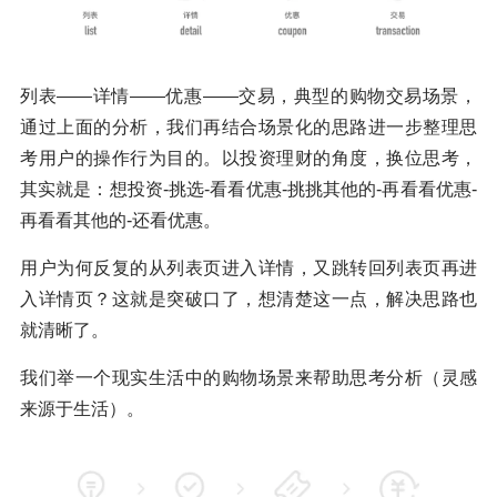
列表——详情——优惠——交易，典型的购物交易场景，
通过上面的分析，我们再结合场景化的思路进一步整理思
考用户的操作行为目的。以投资理财的角度，换位思考，
其实就是：想投资-挑选-看看优惠-挑挑其他的-再看看优惠-
再看看其他的-还看优惠。
用户为何反复的从列表页进入详情，又跳转回列表页再进
入详情页？这就是突破口了，想清楚这一点，解决思路也
就清晰了。
我们举一个现实生活中的购物场景来帮助思考分析（灵感
来源于生活）。