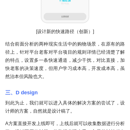
[设计新的快速路径（创新）]
结合前面分析的两种现实生活中的购物场景，在原有的路
径上，针对平台老客对平台项目的规则详情已经清楚了解
的特点，设置多一条快速通道，减少干扰，对比直接，加
快老客的决策速度，但用户学习成本高，开发成本高，虽
然治本但风险也大。
三、D design
到此为止，我们就可以进入具体的解决方案的尝试了，设
计师的方案，自然就是设计稿了。
A方案直接开发上线即可，上线后就可以收集数据进行分析