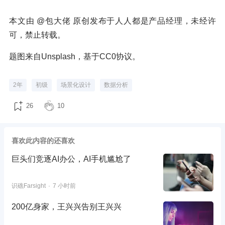
本文由 @包大佬 原创发布于人人都是产品经理，未经许
可，禁止转载。
题图来自Unsplash，基于CC0协议。
2年
初级
场景化设计
数据分析
26
10
喜欢此内容的还喜欢
巨头们竞逐AI办公，AI手机尴尬了
识礁Farsight
7 小时前
200亿身家，王兴兴告别王兴兴