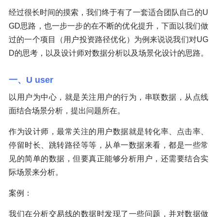
经过很长时间的摸索，我们终于有了一套适合团队自己的U
GD思路，也一步一步的在不断的优化提升，下面以我们做
过的一个项目（用户投资路径优化）为例来说说我们对UG
D的思考，以及设计师对数据分析以及场景化设计的思路。
一、U user
以用户为中心，就是关注用户的行为，串联数据，从点线
面结合场景分析，提出问题所在。
作为设计师，最常关注的用户数据就是转化率、点击率、
停留时长、跳转路径等等，从单一数据来看，都是一些常
见的简单的数据，但要真正能够分析用户，还需要结合实
际场景来分析。
案例：
我们在分析交易线的数据时发现了一些问题，并对数据做