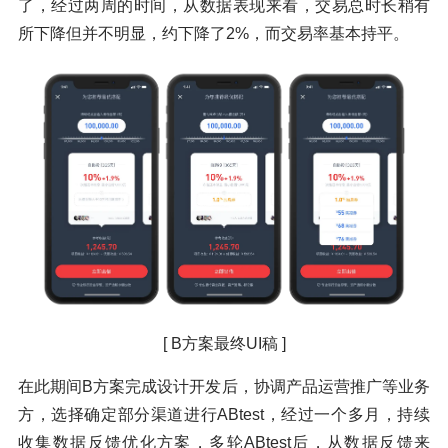
了，经过两周的时间，从数据表现来看，交易总时长稍有
所下降但并不明显，约下降了2%，而交易率基本持平。
[ B方案最终UI稿 ]
在此期间B方案完成设计开发后，协调产品运营推广等业务
方，选择确定部分渠道进行ABtest，经过一个多月，持续
收集数据反馈优化方案，多轮ABtest后，从数据反馈来