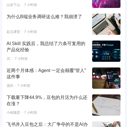
山农下山
7 小时前
为什么B端业务调研这么难？我崩溃了
起点课堂
7 小时前
AI Skill 实践后，我总结了六条可复用的
产品化经验
JC
7 小时前
近两个月体感：Agent 一定会颠覆“管人”
这件事
温尚
7 小时前
下载量下降44.9%，豆包的月活为什么还
在涨？
小哈随思
7 小时前
飞书并入豆包之后：大厂争夺的不是AI办