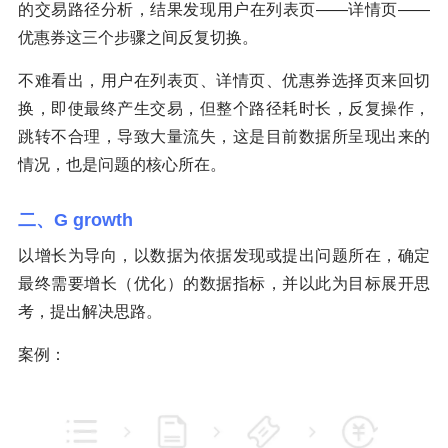
的交易路径分析，结果发现用户在列表页——详情页——
优惠券这三个步骤之间反复切换。
不难看出，用户在列表页、详情页、优惠券选择页来回切
换，即使最终产生交易，但整个路径耗时长，反复操作，
跳转不合理，导致大量流失，这是目前数据所呈现出来的
情况，也是问题的核心所在。
二、G growth
以增长为导向，以数据为依据发现或提出问题所在，确定
最终需要增长（优化）的数据指标，并以此为目标展开思
考，提出解决思路。
案例：