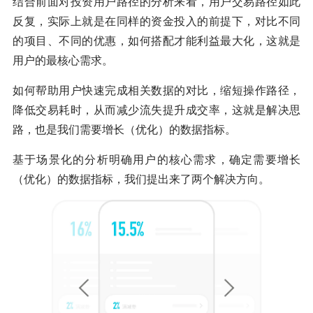
结合前面对投资用户路径的分析来看，用户交易路径如此
反复，实际上就是在同样的资金投入的前提下，对比不同
的项目、不同的优惠，如何搭配才能利益最大化，这就是
用户的最核心需求。
如何帮助用户快速完成相关数据的对比，缩短操作路径，
降低交易耗时，从而减少流失提升成交率，这就是解决思
路，也是我们需要增长（优化）的数据指标。
基于场景化的分析明确用户的核心需求，确定需要增长
（优化）的数据指标，我们提出来了两个解决方向。