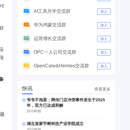
PT
AI工具共学交流群
加入
华为鸿蒙交流群
加入
好
运营增长交流群
加入
应
OPC一人公司交流群
加入
段
OpenCalw&Hermes交流群
加入
备
快讯
查看更多
爷爷不泡茶：网传门店冲突事件发生于2025
年，双方已达成和解
20小时前
问题
湖北首家宇树科技产业学院成立
20小时前