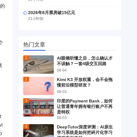
性的
2026年8月票房破15亿元
21小时前
个
热门文章
AI眼镜听懂之后，怎么确认才
不误触？一套4级交互回路
就
08-04
Kimi K3 开放权重，会不会拖
慢前沿模型研发？
08-03
印度的Payment Bank，如何
让普通青年拥有银行账户不再
是特权
t
08-03
vi
DeepTutor深度评测：AI原生
学习系统是如何把碎片化学习
p