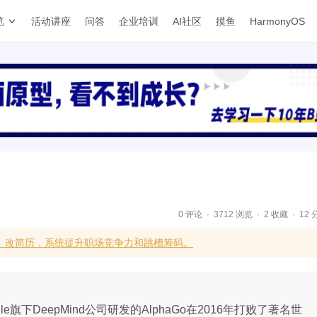
览
活动讲座
问答
企业培训
AI社区
摸鱼
HarmonyOS
0 评论
3712 浏览
2 收藏
12 
、改简历，系统提升职场竞争力和跳槽筹码。
旗下DeepMind公司研发的AlphaGo在2016年打败了著名世