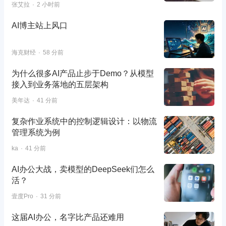
张艾拉
2 小时前
AI博主站上风口
海克财经
58 分前
为什么很多AI产品止步于Demo？从模型
接入到业务落地的五层架构
美年达
41 分前
复杂作业系统中的控制逻辑设计：以物流
管理系统为例
ka
41 分前
AI办公大战，卖模型的DeepSeek们怎么
活？
壹度Pro
31 分前
这届AI办公，名字比产品还难用