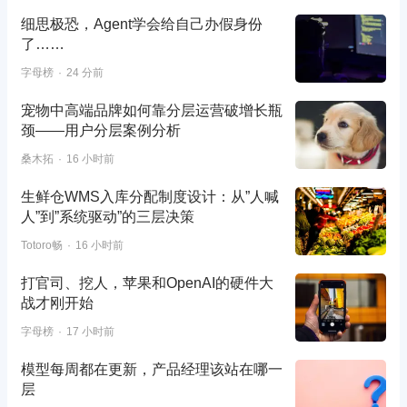
细思极恐，Agent学会给自己办假身份
了……
字母榜
24 分前
宠物中高端品牌如何靠分层运营破增长瓶
颈——用户分层案例分析
桑木拓
16 小时前
生鲜仓WMS入库分配制度设计：从”人喊
人”到”系统驱动”的三层决策
Totoro畅
16 小时前
打官司、挖人，苹果和OpenAI的硬件大
战才刚开始
字母榜
17 小时前
模型每周都在更新，产品经理该站在哪一
层