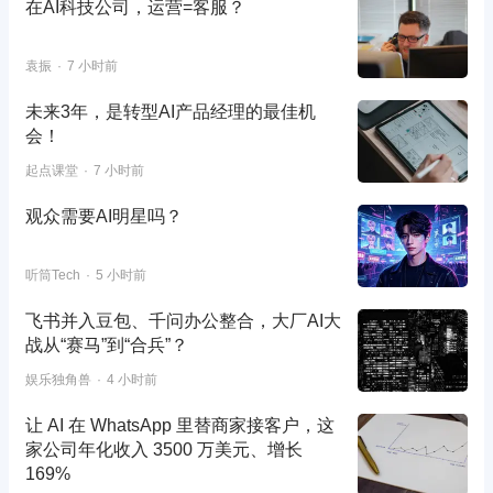
在AI科技公司，运营=客服？
袁振
7 小时前
未来3年，是转型AI产品经理的最佳机
会！
起点课堂
7 小时前
观众需要AI明星吗？
听筒Tech
5 小时前
飞书并入豆包、千问办公整合，大厂AI大
战从“赛马”到“合兵”？
娱乐独角兽
4 小时前
让 AI 在 WhatsApp 里替商家接客户，这
家公司年化收入 3500 万美元、增长
169%