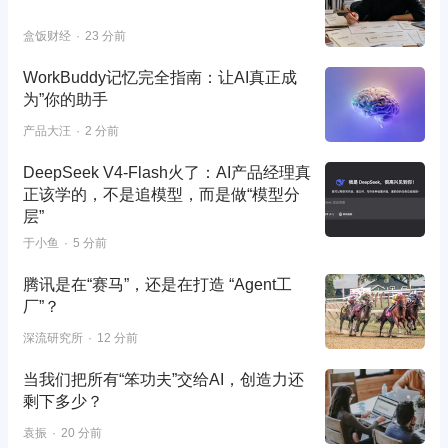
盒饭财经
23 分前
WorkBuddy记忆完全指南：让AI真正成
为”你的助手
产品大汪
2 分前
DeepSeek V4-Flash火了：AI产品经理真
正该学的，不是追模型，而是做“模型分
层”
于小鱼
5 分前
腾讯是在“赛马”，还是在打造 “Agent工
厂”？
深流研究所
12 分前
当我们把所有“笨功夫”交给AI，创造力还
剩下多少？
袁振
20 分前