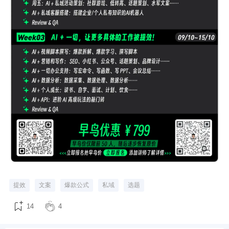
提效
文案
爆款公式
私域
选题
14
4