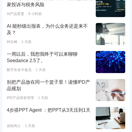
家投诉与税务风险
AI产品零度
9 小时前
AI 能秒级出报表，为什么业务还是来不
及？
钟文峰
1 天前
一周以后，我想我终于可以来聊聊
Seedance 2.5了。
数字生命卡兹克
1 天前
别把产品放在同一个篮子里！读懂IPD产
品规划
IPD产品研发管理
1 天前
4步搭PPT Agent ：把PPT从3天压到1天
设绘闲人
1 天前