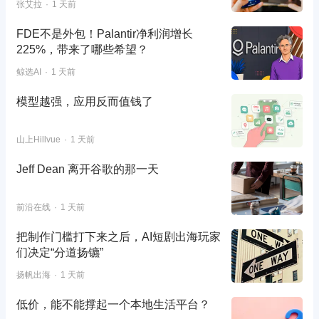
张艾拉
1 天前
FDE不是外包！Palantir净利润增长
225%，带来了哪些希望？
鲸选AI
1 天前
模型越强，应用反而值钱了
山上Hillvue
1 天前
Jeff Dean 离开谷歌的那一天
前沿在线
1 天前
把制作门槛打下来之后，AI短剧出海玩家
们决定“分道扬镳”
扬帆出海
1 天前
低价，能不能撑起一个本地生活平台？