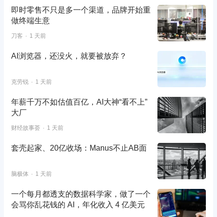
即时零售不只是多一个渠道，品牌开始重
做终端生意
刀客
1 天前
AI浏览器，还没火，就要被放弃？
克劳锐
1 天前
年薪千万不如估值百亿，AI大神“看不上”
大厂
财经故事荟
1 天前
套壳起家、20亿收场：Manus不止AB面
脑极体
1 天前
一个每月都透支的数据科学家，做了一个
会骂你乱花钱的 AI，年化收入 4 亿美元