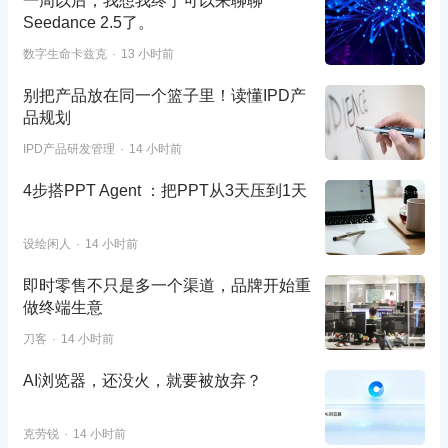
一周以后，我想我终于可以来聊聊
Seedance 2.5了。
数字生命卡兹克
13 小时前
别把产品放在同一个篮子里！读懂IPD产
品规划
IPD产品研发管理
14 小时前
4步搭PPT Agent ：把PPT从3天压到1天
设绘闲人
14 小时前
即时零售不只是多一个渠道，品牌开始重
做终端生意
刀客
14 小时前
AI浏览器，还没火，就要被放弃？
克劳锐
14 小时前