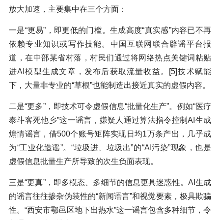
放大加速，主要集中在三个方面：
一是“更易”，即更低的门槛。生成高度“真实感”内容已不再
依赖专业知识或写作技能。中国互联网联合辟谣平台报
道，在中部某省村落，村民们通过将网络热点关键词粘贴
进AI模型生成文章，发布后获取流量收益。[5]技术赋能
下，大量非专业的“草根”也能制造出接近真实的虚假内容。
二是“更多”，即技术可令虚假信息“批量化生产”。例如“医疗
泰斗客死他乡”这一谣言，嫌疑人通过算法指令控制AI生成
煽情谣言，借500个账号矩阵实现日均1万条产出，几乎成
为“工业化造谣”。“垃圾进、垃圾出”的“AI污染”现象，也是
虚假信息批量生产所导致的次生负面表现。
三是“更真”，即多模态、多细节的信息更具迷惑性。AI生成
的谣言往往掺杂伪装性的“新闻语言”和视觉要素，极具欺骗
性。“西安市鄠邑区地下出热水”这一谣言包含多种细节，令