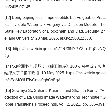
iversity, 12 May 2024. arXiv:2405.07145. https://arxiv.org/a
bs/2405.07145.
[12] Dong, Ziping, et al. Imperceptible but Forgeable: Pract
ical Invisible Watermark Forgery via Diffusion Models. The
State Key Laboratory of Blockchain and Data Security, Zh
ejiang University, 28 Mar. 2025. arXiv:2503.22330.
[13] https://mp.weixin.qq.com/s/TeU3tNYPYSIp_FqCIvNQ
3g
[14] “AI检测翻车现场：《滕王阁序》100% AI生成？实测
结果来了.” 扬子晚报, 10 May 2025, https://mp.weixin.qq.co
m/s/3sMO9U7lyGntot0qbQxBqA.
[15] Sowmya S., Sahana Karanth, and Sharath Kumar. “Pr
otection of Data Using Image Watermarking Technique.” G
lobal Transitions Proceedings, vol. 2, 2021, pp. 386–391.