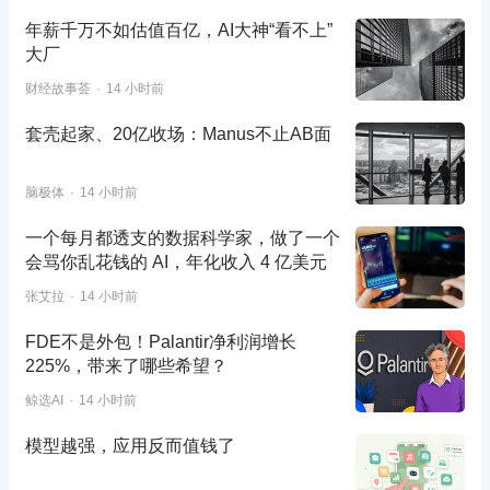
年薪千万不如估值百亿，AI大神“看不上”
大厂
财经故事荟
14 小时前
套壳起家、20亿收场：Manus不止AB面
脑极体
14 小时前
一个每月都透支的数据科学家，做了一个
会骂你乱花钱的 AI，年化收入 4 亿美元
张艾拉
14 小时前
FDE不是外包！Palantir净利润增长
225%，带来了哪些希望？
鲸选AI
14 小时前
模型越强，应用反而值钱了