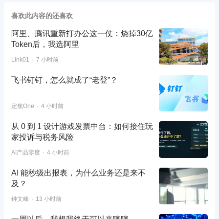
喜欢此内容的还喜欢
阿里、腾讯重新打办公这一仗：烧掉30亿
Token后，我选阿里
Link01
7 小时前
飞书钉钉，怎么就成了“老登”？
定焦One
4 小时前
从 0 到 1 设计游戏发票中台：如何接住玩
家投诉与税务风险
AI产品零度
4 小时前
AI 能秒级出报表，为什么业务还是来不
及？
钟文峰
13 小时前