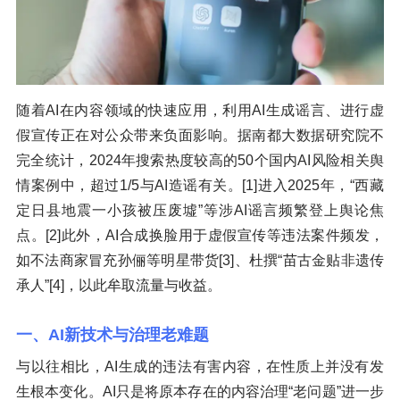
随着AI在内容领域的快速应用，利用AI生成谣言、进行虚
假宣传正在对公众带来负面影响。据南都大数据研究院不
完全统计，2024年搜索热度较高的50个国内AI风险相关舆
情案例中，超过1/5与AI造谣有关。[1]进入2025年，“西藏
定日县地震一小孩被压废墟”等涉AI谣言频繁登上舆论焦
点。[2]此外，AI合成换脸用于虚假宣传等违法案件频发，
如不法商家冒充孙俪等明星带货[3]、杜撰“苗古金贴非遗传
承人”[4]，以此牟取流量与收益。
一、AI新技术与治理老难题
与以往相比，AI生成的违法有害内容，在性质上并没有发
生根本变化。AI只是将原本存在的内容治理“老问题”进一步