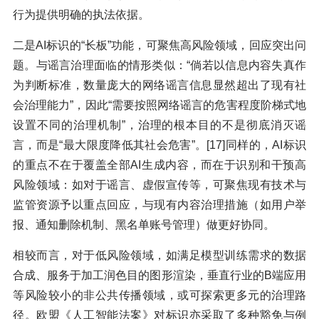
行为提供明确的执法依据。
二是AI标识的“长板”功能，可聚焦高风险领域，回应突出问
题。与谣言治理面临的情形类似：“倘若以信息内容失真作
为判断标准，数量庞大的网络谣言信息显然超出了现有社
会治理能力”，因此“需要按照网络谣言的危害程度阶梯式地
设置不同的治理机制”，治理的根本目的不是彻底消灭谣
言，而是“最大限度降低其社会危害”。[17]同样的，AI标识
的重点不在于覆盖全部AI生成内容，而在于识别和干预高
风险领域：如对于谣言、虚假宣传等，可聚焦现有技术与
监管资源予以重点回应，与现有内容治理措施（如用户举
报、通知删除机制、黑名单账号管理）做更好协同。
相较而言，对于低风险领域，如满足模型训练需求的数据
合成、服务于加工润色目的图形渲染，垂直行业的B端应用
等风险较小的非公共传播领域，或可探索更多元的治理路
径。欧盟《人工智能法案》对标识亦采取了多种豁免与例