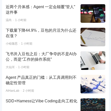
近两个月体感：Agent 一定会颠覆“管人”
这件事
温尚
1 小时前
下载量下降44.9%，豆包的月活为什么还
在涨？
小哈随思
1 小时前
飞书并入豆包之后：大厂争夺的不是AI办
公，而是“工作的操作系统”
大仙河
1 小时前
Agent 产品真正的门槛：从工具调用到不
确定性管理
AiHanLab
2 小时前
SDD+Harness让Vibe Coding走向工程化