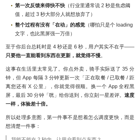
第一次反馈来得快不快
（行业里通常说 2 秒是焦虑阈
值，超过 3 秒大部分人就想放弃了）
整个过程有没有「在动」的感觉
（哪怕只是个 loading
文字，也比黑屏强一万倍）
至于你后台总耗时是 4 秒还是 6 秒，用户其实不在乎——
只要他一直能看到东西在更新，就觉得不慢
。
这事在生活里太常见了。你点外卖，骑手实际送了 35 分
钟，但 App 每隔 3 分钟更新一次「正在取餐 / 已取餐 / 距
离您还有 X 公里」，你就觉得很顺。换一个 App 全程黑
屏，最后 30 分钟「咣」给你送到，你立刻一星差评。
速度
一样，体验差十倍。
所以处理多意图，第一件事不是想着怎么调度更快，而是
想清楚一件事：
我能不能在 2 秒内，让用户看到点东西？