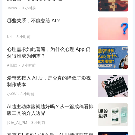
Jaimo.
3 小时前
哪些关系，不能交给 AI？
kiki
3 小时前
心理需求如此普遍，为什么心理 App 仍
然很难成为刚需？
AI旧西
3 小时前
爱奇艺接入 AI 后，是否真的降低了影视
制作成本
小XW
3 小时前
AI越主动体验就越好吗？从一篇成稿看排
版工具的介入边界
拉拉_AI_PM
3 小时前