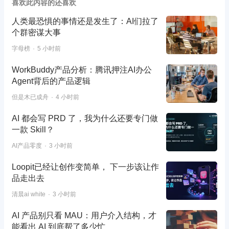
喜欢此内容的还喜欢
人类最恐惧的事情还是发生了：AI们拉了
个群密谋大事
字母榜
5 小时前
WorkBuddy产品分析：腾讯押注AI办公
Agent背后的产品逻辑
但是木已成舟
4 小时前
AI 都会写 PRD 了，我为什么还要专门做
一款 Skill？
AI产品零度
3 小时前
Loopit已经让创作变简单， 下一步该让作
品走出去
清晨ai white
3 小时前
AI 产品别只看 MAU：用户介入结构，才
能看出 AI 到底帮了多少忙