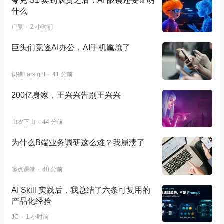
夸克 S1 卖到缺货之后，AI 眼镜还要证明
什么
广赢
2 小时前
巨头们竞逐AI办公，AI手机尴尬了
识礁Farsight
41 分前
200亿身家，王兴兴告别王兴兴
山农下山
44 分前
为什么B端业务调研这么难？我崩溃了
起点课堂
48 分前
AI Skill 实践后，我总结了六条可复用的
产品化经验
JC
1 小时前