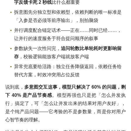
字反馈卡死 2 秒线
比什么都重要
拆意图先分独立型和依赖型，依赖判断的唯一标准是
「入参是否必须等前序输出」，别拍脑袋
并行调度配合锚定话术——正在……同时已经……，
让并行的速度服务于符合提问顺序的叙事
参数缺失一次性问完，
追问轮数比单轮耗时更影响留
存
，校验逻辑能放客户端就放客户端
异常兜底要给活路：独立任务降级返回，依赖任务给
替代方案，时效冲突用占位反馈
说到底，
多意图交互这事，模型只解决了 60% 的问题，剩
下 40% 是产品节奏感
。模型再强也只是把「怎么并发执
行」搞定了，可「怎么让并发出来的结果对用户友好」，
是个纯产品问题——它考验的不是参数量，而是你对用户
心智节奏的理解。