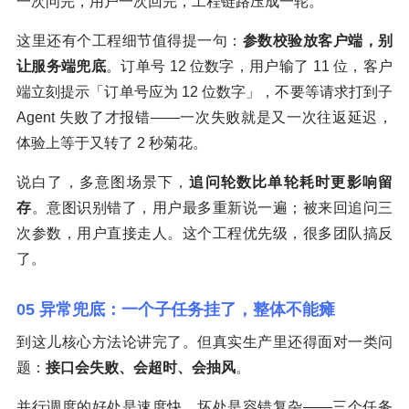
一次问完，用户一次回完，工程链路压成一轮。
这里还有个工程细节值得提一句：
参数校验放客户端，别
让服务端兜底
。订单号 12 位数字，用户输了 11 位，客户
端立刻提示「订单号应为 12 位数字」，不要等请求打到子
Agent 失败了才报错——一次失败就是又一次往返延迟，
体验上等于又转了 2 秒菊花。
说白了，多意图场景下，
追问轮数比单轮耗时更影响留
存
。意图识别错了，用户最多重新说一遍；被来回追问三
次参数，用户直接走人。这个工程优先级，很多团队搞反
了。
05 异常兜底：一个子任务挂了，整体不能瘫
到这儿核心方法论讲完了。但真实生产里还得面对一类问
题：
接口会失败、会超时、会抽风
。
并行调度的好处是速度快，坏处是容错复杂——三个任务