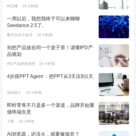
钟文峰
19 小时前
一周以后，我想我终于可以来聊聊
Seedance 2.5了。
数字生命卡兹克
19 小时前
别把产品放在同一个篮子里！读懂IPD产
品规划
IPD产品研发管理
19 小时前
4步搭PPT Agent ：把PPT从3天压到1天
设绘闲人
19 小时前
即时零售不只是多一个渠道，品牌开始重
做终端生意
刀客
19 小时前
AI浏览器，还没火，就要被放弃？