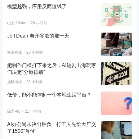
模型越强，应用反而值钱了
山上Hillvue
20 小时前
Jeff Dean 离开谷歌的那一天
前沿在线
20 小时前
把制作门槛打下来之后，AI短剧出海玩家
们决定“分道扬镳”
扬帆出海
20 小时前
低价，能不能撑起一个本地生活平台？
陈罡Pro
21 小时前
AI办公尚未决出胜负，打工人先给大厂交
了1500“首付”