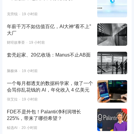
克劳锐
19 小时前
年薪千万不如估值百亿，AI大神“看不上”
大厂
财经故事荟
19 小时前
套壳起家、20亿收场：Manus不止AB面
脑极体
19 小时前
一个每月都透支的数据科学家，做了一个
会骂你乱花钱的 AI，年化收入 4 亿美元
张艾拉
19 小时前
FDE不是外包！Palantir净利润增长
225%，带来了哪些希望？
鲸选AI
20 小时前