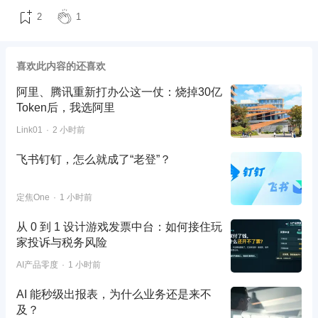
2
1
喜欢此内容的还喜欢
阿里、腾讯重新打办公这一仗：烧掉30亿
Token后，我选阿里
Link01
2 小时前
飞书钉钉，怎么就成了“老登”？
定焦One
1 小时前
从 0 到 1 设计游戏发票中台：如何接住玩
家投诉与税务风险
AI产品零度
1 小时前
AI 能秒级出报表，为什么业务还是来不
及？