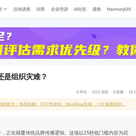
览
活动讲座
问答
企业培训
AI社区
摸鱼
HarmonyOS
还是组织灾难？
0 评论
1512 浏览
0 收藏
18 
的能力：场景拆解、可行性评估、Workflow实操，一次系统练到。
件，正在颠覆传统品牌传播逻辑。这场以15秒低门槛内容为武