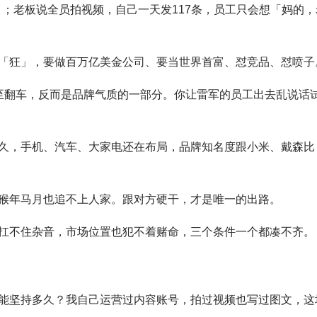
；老板说全员拍视频，自己一天发117条，员工只会想「妈的，
「狂」，要做百万亿美金公司、要当世界首富、怼竞品、怼喷子
至翻车，反而是品牌气质的一部分。你让雷军的员工出去乱说话
久，手机、汽车、大家电还在布局，品牌知名度跟小米、戴森比
猴年马月也追不上人家。跟对方硬干，才是唯一的出路。
扛不住杂音，市场位置也犯不着赌命，三个条件一个都凑不齐。
能坚持多久？我自己运营过内容账号，拍过视频也写过图文，这