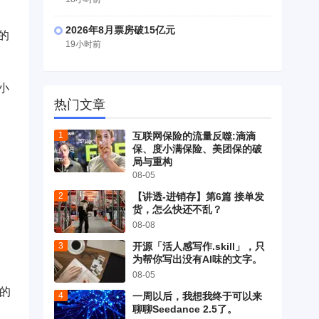
2026年8月票房破15亿元
的
19小时前
小
热门文章
互联网保险的流量反噬:滴滴
，
保、度小满保险、美团保的破
局与重构
08-05
【讲透-进销存】第6篇 接单发
货，怎么快还不乱？
08-08
开源「活人感写作.skill」，只
为帮你写出没有AI味的文字。
08-05
的
一周以后，我想我终于可以来
聊聊Seedance 2.5了。