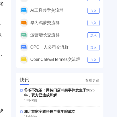
老
AI工具共学交流群
加入
华为鸿蒙交流群
。
加入
试
运营增长交流群
加入
OPC一人公司交流群
加入
，
OpenCalw&Hermes交流群
加入
快讯
查看更多
爷爷不泡茶：网传门店冲突事件发生于2025
年，双方已达成和解
18小时前
块
湖北首家宇树科技产业学院成立
18小时前