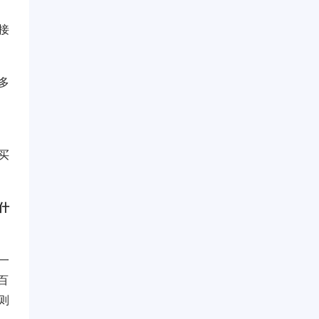
接
多
买
什
一
百
则