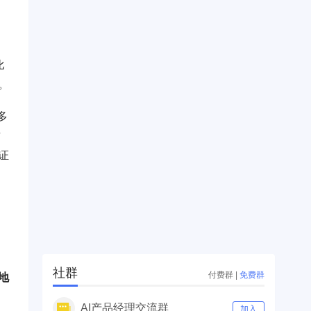
比
。
多
这
证
社群
付费群
|
免费群
地
AI产品经理交流群
加入