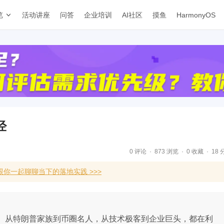
览
活动讲座
问答
企业培训
AI社区
摸鱼
HarmonyOS
经
0 评论
873 浏览
0 收藏
18 
你一起聊聊当下的落地实践 >>>
欢。从特朗普家族到币圈名人，从技术极客到企业巨头，都在利