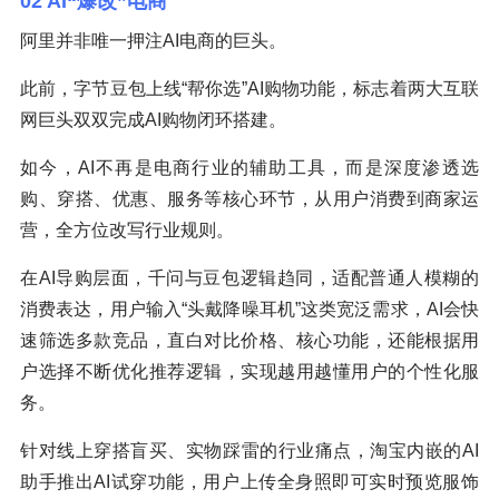
02 AI“爆改”电商
阿里并非唯一押注AI电商的巨头。
此前，字节豆包上线“帮你选”AI购物功能，标志着两大互联
网巨头双双完成AI购物闭环搭建。
如今，AI不再是电商行业的辅助工具，而是深度渗透选
购、穿搭、优惠、服务等核心环节，从用户消费到商家运
营，全方位改写行业规则。
在AI导购层面，千问与豆包逻辑趋同，适配普通人模糊的
消费表达，用户输入“头戴降噪耳机”这类宽泛需求，AI会快
速筛选多款竞品，直白对比价格、核心功能，还能根据用
户选择不断优化推荐逻辑，实现越用越懂用户的个性化服
务。
针对线上穿搭盲买、实物踩雷的行业痛点，淘宝内嵌的AI
助手推出AI试穿功能，用户上传全身照即可实时预览服饰