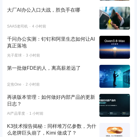
大厂AI办公入口大战，胜负手在哪
SAAS老司机
4 小时前
千问办公实测：钉钉和阿里生态如何让AI
真正落地
光子星球
3 小时前
第一批做FDE的人，离高薪差远了
定焦One
2 小时前
再谈版本管理：如何做好内部产品的更新
日志？
AI产品零度
1 小时前
K3技术报告揭秘：同样堆万亿参数，为什
么老牌巨头崩了，Kimi 做成了？