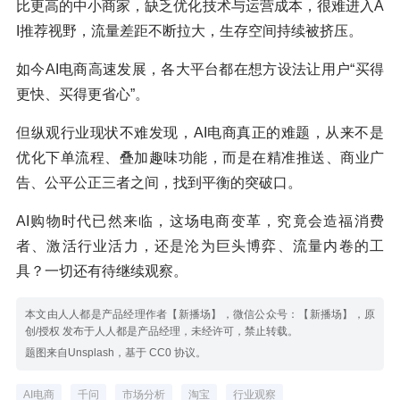
比更高的中小商家，缺乏优化技术与运营成本，很难进入A
I推荐视野，流量差距不断拉大，生存空间持续被挤压。
如今AI电商高速发展，各大平台都在想方设法让用户“买得
更快、买得更省心”。
但纵观行业现状不难发现，AI电商真正的难题，从来不是
优化下单流程、叠加趣味功能，而是在精准推送、商业广
告、公平公正三者之间，找到平衡的突破口。
AI购物时代已然来临，这场电商变革，究竟会造福消费
者、激活行业活力，还是沦为巨头博弈、流量内卷的工
具？一切还有待继续观察。
本文由人人都是产品经理作者【新播场】，微信公众号：【新播场】，原
创/授权 发布于人人都是产品经理，未经许可，禁止转载。
题图来自Unsplash，基于 CC0 协议。
AI电商
千问
市场分析
淘宝
行业观察