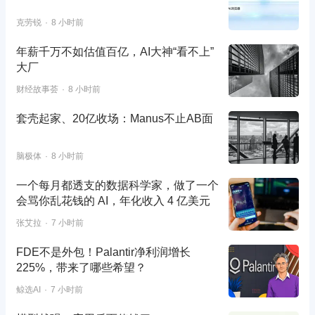
克劳锐
8 小时前
年薪千万不如估值百亿，AI大神“看不上”
大厂
财经故事荟
8 小时前
套壳起家、20亿收场：Manus不止AB面
脑极体
8 小时前
一个每月都透支的数据科学家，做了一个
会骂你乱花钱的 AI，年化收入 4 亿美元
张艾拉
7 小时前
FDE不是外包！Palantir净利润增长
225%，带来了哪些希望？
鲸选AI
7 小时前