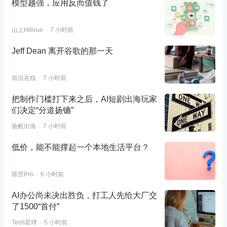
模型越强，应用反而值钱了
山上Hillvue
7 小时前
Jeff Dean 离开谷歌的那一天
前沿在线
7 小时前
把制作门槛打下来之后，AI短剧出海玩家
们决定“分道扬镳”
扬帆出海
7 小时前
低价，能不能撑起一个本地生活平台？
陈罡Pro
6 小时前
AI办公尚未决出胜负，打工人先给大厂交
了1500“首付”
Tech星球
5 小时前