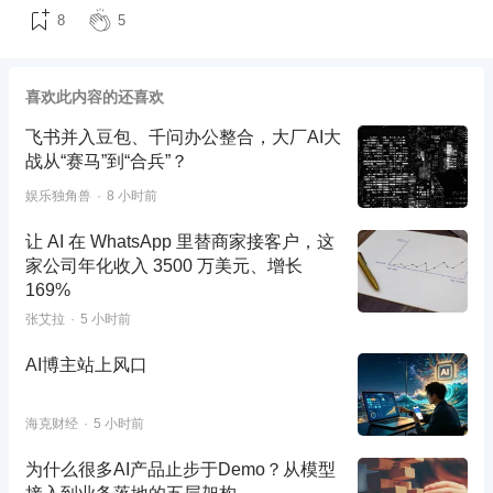
8
5
喜欢此内容的还喜欢
飞书并入豆包、千问办公整合，大厂AI大
战从“赛马”到“合兵”？
娱乐独角兽
8 小时前
让 AI 在 WhatsApp 里替商家接客户，这
家公司年化收入 3500 万美元、增长
169%
张艾拉
5 小时前
AI博主站上风口
海克财经
5 小时前
为什么很多AI产品止步于Demo？从模型