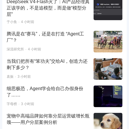
DeepSeek V4-Flash火了：AI产品经理真
正该学的，不是追模型，而是做“模型分
层”
于小鱼
4 小时前
腾讯是在“赛马”，还是在打造 “Agent工
厂”？
深流研究所
4 小时前
当我们把所有“笨功夫”交给AI，创造力还
剩下多少？
袁振
3 小时前
细思极恐，Agent学会给自己办假身份
了……
字母榜
3 小时前
宠物中高端品牌如何靠分层运营破增长瓶
颈——用户分层案例分析