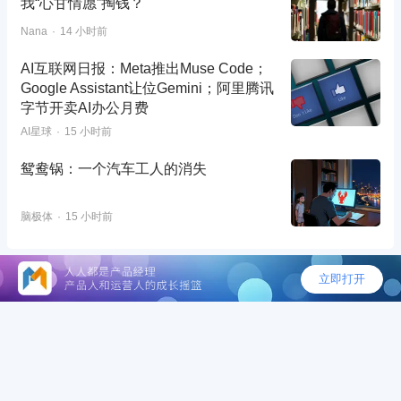
我“心甘情愿”掏钱？
Nana
14 小时前
AI互联网日报：Meta推出Muse Code；
Google Assistant让位Gemini；阿里腾讯
字节开卖AI办公月费
AI星球
15 小时前
鸳鸯锅：一个汽车工人的消失
脑极体
15 小时前
©2026 - 人人都是产品经理