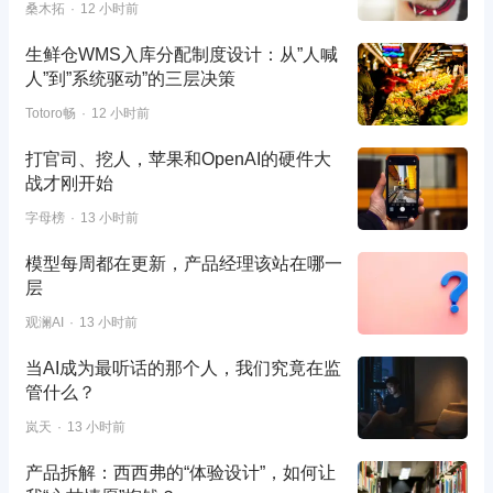
桑木拓
12 小时前
生鲜仓WMS入库分配制度设计：从”人喊
人”到”系统驱动”的三层决策
Totoro畅
12 小时前
打官司、挖人，苹果和OpenAI的硬件大
战才刚开始
字母榜
13 小时前
模型每周都在更新，产品经理该站在哪一
层
观澜AI
13 小时前
当AI成为最听话的那个人，我们究竟在监
管什么？
岚天
13 小时前
产品拆解：西西弗的“体验设计”，如何让