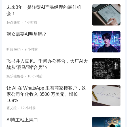
未来3年，是转型AI产品经理的最佳机
会！
起点课堂
7 小时前
观众需要AI明星吗？
听筒Tech
9 小时前
飞书并入豆包、千问办公整合，大厂AI大
战从“赛马”到“合兵”？
娱乐独角兽
10 小时前
让 AI 在 WhatsApp 里替商家接客户，这
家公司年化收入 3500 万美元、增长
169%
张艾拉
12 小时前
AI博主站上风口