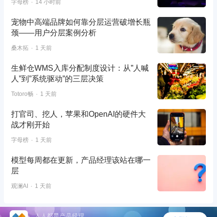
字母榜
14 小时前
宠物中高端品牌如何靠分层运营破增长瓶
颈——用户分层案例分析
桑木拓
1 天前
生鲜仓WMS入库分配制度设计：从”人喊
人”到”系统驱动”的三层决策
Totoro畅
1 天前
打官司、挖人，苹果和OpenAI的硬件大
战才刚开始
字母榜
1 天前
模型每周都在更新，产品经理该站在哪一
层
观澜AI
1 天前