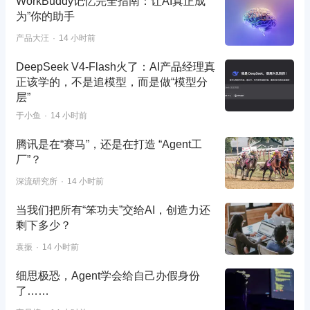
WorkBuddy记忆完全指南：让AI真正成
为”你的助手
产品大汪
14 小时前
DeepSeek V4-Flash火了：AI产品经理真
正该学的，不是追模型，而是做“模型分
层”
于小鱼
14 小时前
腾讯是在“赛马”，还是在打造 “Agent工
厂”？
深流研究所
14 小时前
当我们把所有“笨功夫”交给AI，创造力还
剩下多少？
袁振
14 小时前
细思极恐，Agent学会给自己办假身份
了……