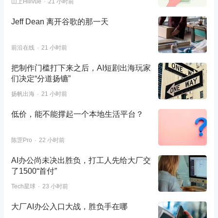
山上Hillvue
21 小时前
Jeff Dean 离开谷歌的那一天
前沿在线
21 小时前
把制作门槛打下来之后，AI短剧出海玩家
们决定“分道扬镳”
扬帆出海
21 小时前
低价，能不能撑起一个本地生活平台？
陈罡Pro
22 小时前
AI办公尚未决出胜负，打工人先给大厂交
了1500“首付”
Tech星球
23 小时前
大厂AI办公入口大战，胜负手在哪