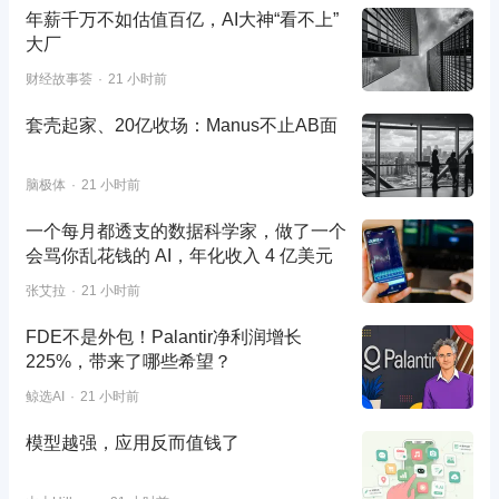
年薪千万不如估值百亿，AI大神“看不上”
大厂
财经故事荟
21 小时前
套壳起家、20亿收场：Manus不止AB面
脑极体
21 小时前
一个每月都透支的数据科学家，做了一个
会骂你乱花钱的 AI，年化收入 4 亿美元
张艾拉
21 小时前
FDE不是外包！Palantir净利润增长
225%，带来了哪些希望？
鲸选AI
21 小时前
模型越强，应用反而值钱了