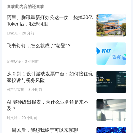
喜欢此内容的还喜欢
阿里、腾讯重新打办公这一仗：烧掉30亿
Token后，我选阿里
Link01
20 分前
飞书钉钉，怎么就成了“老登”？
定焦One
3 小时前
从 0 到 1 设计游戏发票中台：如何接住玩
家投诉与税务风险
AI产品零度
3 小时前
AI 能秒级出报表，为什么业务还是来不
及？
钟文峰
20 小时前
一周以后，我想我终于可以来聊聊