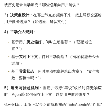
或历史记录自动填充？哪些必须向用户确认？
3）决策点设计
：在哪些节点必须停下来，把主导权交还给
用户做出选择？（如选座、确认支付）
4）主动介入规则
：
基于用户
历史偏好
，何时主动推荐？（“还是老位
置？”）
基于
实时上下文
，何时主动提醒？（“你的优惠券今天
过期”）
基于
异常状态
，何时主动兜底并给出方案？（“支付失
败，要换卡吗？”）
5）退出与挂起机制
：当用户表示“再说”或长时间无响应
时，Agent应如何保存上下文，以便用户随时恢复？
这份剧本，本质上就是之前所构建的“面向Agent的组件库”