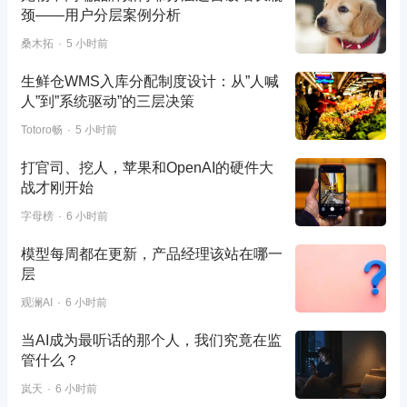
颈——用户分层案例分析
桑木拓
5 小时前
生鲜仓WMS入库分配制度设计：从”人喊
人”到”系统驱动”的三层决策
Totoro畅
5 小时前
打官司、挖人，苹果和OpenAI的硬件大
战才刚开始
字母榜
6 小时前
模型每周都在更新，产品经理该站在哪一
层
观澜AI
6 小时前
当AI成为最听话的那个人，我们究竟在监
管什么？
岚天
6 小时前