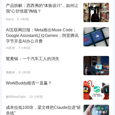
产品拆解：西西弗的“体验设计”，如何让
我“心甘情愿”掏钱？
Nana
6 小时前
AI互联网日报：Meta推出Muse Code；
Google Assistant让位Gemini；阿里腾讯
字节开卖AI办公月费
AI星球
7 小时前
鸳鸯锅：一个汽车工人的消失
脑极体
8 小时前
WorkBuddy能否一直赢？
解码NewSight
10 小时前
成本拉低100倍，梁文锋把Claude拉进“斩
杀线”