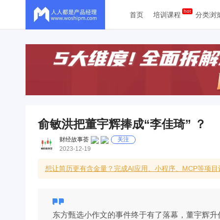
首页
培训课程
分类浏
俞敏洪把董宇辉捧成“李佳琦” ？
财经故事荟
关注
2023-12-19
想让简历更有含金量？完成AI应用、小程序、MCP等项目
东方甄选小作文的事件终于有了落幕，董宇辉升