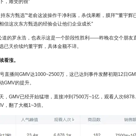
下，难受的很”
持东方甄选”“老俞这波操作干净利落，杀伐果断，膜拜”“董宇辉
相信这次东方甄选的经验会让他们企业成长”
持公道的罗永浩，也表示这是一个阶段性胜利——昨晚在交个朋友
选已天价续约董宇辉，具体金额不详。
续看涨。
播间GMV达1000~2500万，这已达到事件发酵初期12日GM
动GMV的提升。
MV已经开始猛增，直接冲到7500万~1亿，观看人次6878.
MV，翻了大概1~3倍。