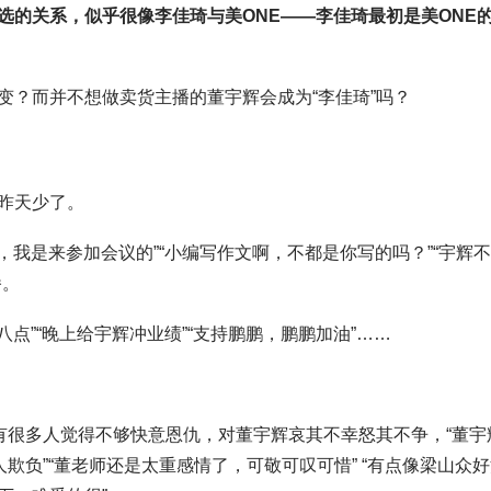
选的关系，似乎很像李佳琦与美ONE——李佳琦最初是美ONE
变？而并不想做卖货主播的董宇辉会成为“李佳琦”吗？
昨天少了。
，我是来参加会议的”“小编写作文啊，不都是你写的吗？”“宇辉不
播。
八点”“晚上给宇辉冲业绩”“支持鹏鹏，鹏鹏加油”……
有很多人觉得不够快意恩仇，对董宇辉哀其不幸怒其不争，“董宇
欺负”“董老师还是太重感情了，可敬可叹可惜” “有点像梁山众