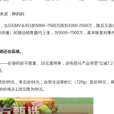
来源：蝉妈妈
GMV从9日的5000~7500万跌到1000-2500万，随后又因
日停播）的预估销售额均上涨，为5000~7500万，基本恢复到事
销还在延续。
全场95折不限量、10元通用券，还有部分产品享受“立减7.2
惠。
原价99元，券后价84元；自营冷冻青虾仁（720g）原价99元，
）的价格从128元降为88元。