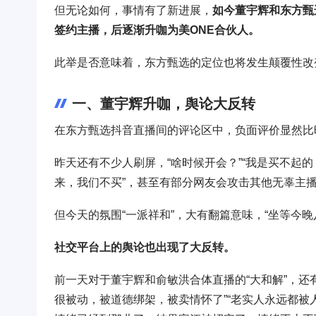
但无论如何，事情有了新进展，
如今董宇辉和东方甄
签约主播，后逐渐升咖为美ONE合伙人。
此举是否意味着，东方甄选的定位也将发生颠覆性改
一、董宇辉升咖，舆论大反转
在东方甄选抖音直播间的评论区中，负面评价显然比
昨天还有不少人刷屏，“啥时候开会？”“我是买不起的
来，我们不买”，甚至有部分网友会攻击其他无辜主
但今天的氛围“一派祥和”，大有翻篇意味，“坐等今晚
社交平台上的舆论也出现了大反转。
前一天对于董宇辉和俞敏洪合体直播的“大和解”，还
很被动，被道德绑架，被卖情怀了”“老实人永远都被人