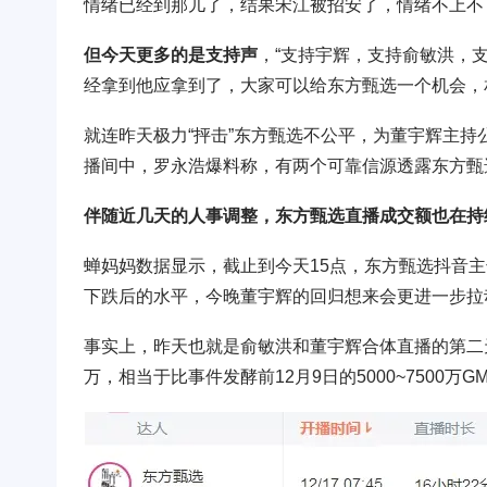
情绪已经到那儿了，结果宋江被招安了，情绪不上不
但今天更多的是支持声
，“支持宇辉，支持俞敏洪，支
经拿到他应拿到了，大家可以给东方甄选一个机会，
就连昨天极力“抨击”东方甄选不公平，为董宇辉主
播间中，罗永浩爆料称，有两个可靠信源透露东方甄
伴随近几天的人事调整，东方甄选直播成交额也在持
蝉妈妈数据显示，截止到今天15点，东方甄选抖音主号直
下跌后的水平，今晚董宇辉的回归想来会更进一步拉
事实上，昨天也就是俞敏洪和董宇辉合体直播的第二天，G
万，相当于比事件发酵前12月9日的5000~7500万G