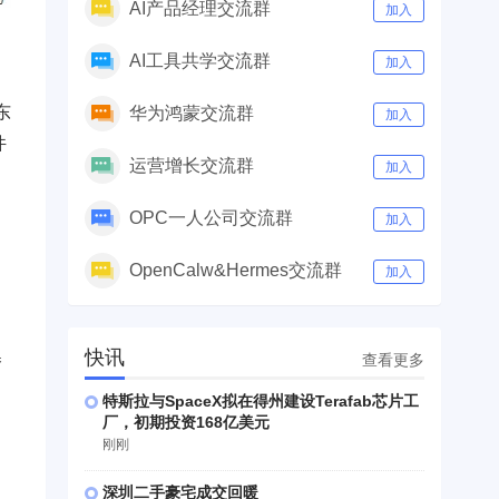
AI产品经理交流群
加入
AI工具共学交流群
加入
东
华为鸿蒙交流群
加入
件
运营增长交流群
加入
OPC一人公司交流群
加入
OpenCalw&Hermes交流群
加入
快讯
券
查看更多
特斯拉与SpaceX拟在得州建设Terafab芯片工
厂，初期投资168亿美元
刚刚
深圳二手豪宅成交回暖