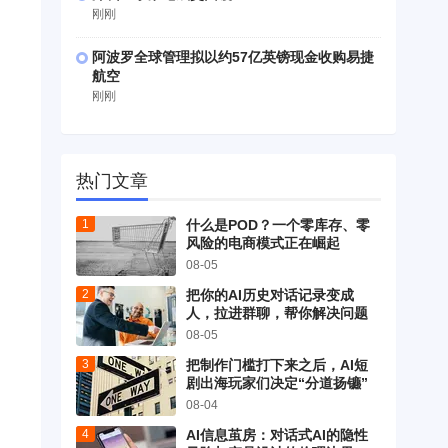
刚刚
阿波罗全球管理拟以约57亿英镑现金收购易捷
航空
刚刚
热门文章
什么是POD？一个零库存、零
风险的电商模式正在崛起
08-05
把你的AI历史对话记录变成
人，拉进群聊，帮你解决问题
08-05
把制作门槛打下来之后，AI短
剧出海玩家们决定“分道扬镳”
08-04
AI信息茧房：对话式AI的隐性