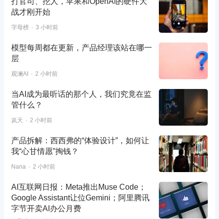
打官司、挖人，苹果和OpenAI的硬件大
战才刚开始
字母榜
3 小时前
模型每周都在更新，产品经理该站在哪一
层
观澜AI
2 小时前
当AI成为最听话的那个人，我们究竟在监
管什么？
岚天
2 小时前
产品拆解：西西弗的“体验设计”，如何让
我“心甘情愿”掏钱？
Nana
2 小时前
AI互联网日报：Meta推出Muse Code；
Google Assistant让位Gemini；阿里腾讯
字节开卖AI办公月费