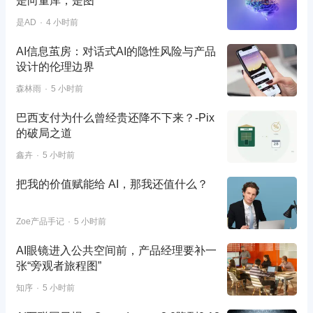
是向量库，是图
是AD
4 小时前
AI信息茧房：对话式AI的隐性风险与产品
设计的伦理边界
森林雨
5 小时前
巴西支付为什么曾经贵还降不下来？-Pix
的破局之道
鑫卉
5 小时前
把我的价值赋能给 AI，那我还值什么？
Zoe产品手记
5 小时前
AI眼镜进入公共空间前，产品经理要补一
张“旁观者旅程图”
知序
5 小时前