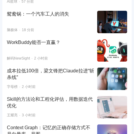
AI星球
57 分前
鸳鸯锅：一个汽车工人的消失
脑极体
18 分前
WorkBuddy能否一直赢？
解码NewSight
2 小时前
成本拉低100倍，梁文锋把Claude拉进“斩
杀线”
字母榜
2 小时前
Skill的方法论和工程化评估，用数据迭代
优化
王耀亮
3 小时前
Context Graph：记忆的正确存储方式不