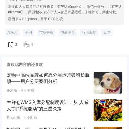
本文由人人都是产品经理作者【有界UnKnown】，微信公众号：【有界U
nKnown】，原创/授权 发布于人人都是产品经理，未经许可，禁止转载。
题图来自Unsplash，基于 CC0 协议。
AI应用
千问
市场分析
电商平台
行业观察
豆包
3
4
喜欢此内容的还喜欢
宠物中高端品牌如何靠分层运营破增长瓶
颈——用户分层案例分析
桑木拓
4 小时前
生鲜仓WMS入库分配制度设计：从”人喊
人”到”系统驱动”的三层决策
Totoro畅
4 小时前