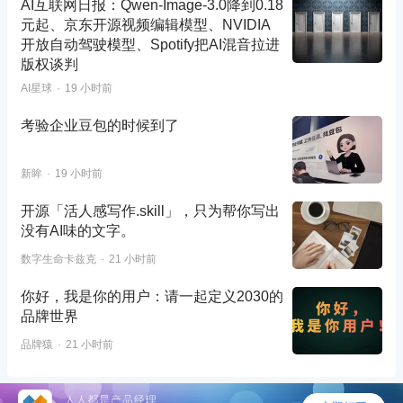
AI互联网日报：Qwen-Image-3.0降到0.18
元起、京东开源视频编辑模型、NVIDIA
开放自动驾驶模型、Spotify把AI混音拉进
版权谈判
AI星球
19 小时前
考验企业豆包的时候到了
新眸
19 小时前
开源「活人感写作.skill」，只为帮你写出
没有AI味的文字。
数字生命卡兹克
21 小时前
你好，我是你的用户：请一起定义2030的
品牌世界
品牌猿
21 小时前