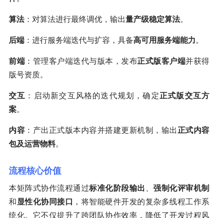
算法
：对算法进行最终调优，输出
量产级稳定算法
。
后端
：进行服务端迭代与扩容，具备
高可用服务端能力
。
前端
：管理客户端迭代与版本，发布
正式版客户端
并获得
版号资质。
交互
：启动新交互风格的迭代规划，确定
正式版交互方
案
。
内容
：产出正式版本内容并搭建更新机制，输出
正式内容
包及运营物料
。
流程核心价值
本矩阵式协作流程通过
标准化阶段输出
、
强制化评审机制
和
显性化协同接口
，将智能硬件开发的复杂多线程工作系
统化。它不仅提升了跨团队协作效率，降低了开发过程风