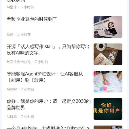
AI星球
5 小时前
考验企业豆包的时候到了
新眸
5 小时前
开源「活人感写作.skill」，只为帮你写出
没有AI味的文字。
数字生命卡兹克
7 小时前
智能客服Agent护栏设计：让AI客服从
【能用】到【敢用】
Amber
7 小时前
你好，我是你的用户：请一起定义2030的
品牌世界
品牌猿
7 小时前
一个月9款旗舰，大模型进入“月抛”时代？