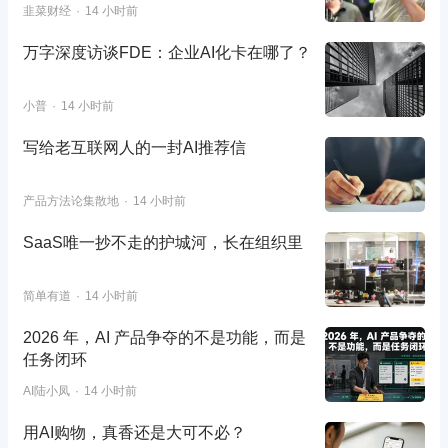
韭菜财经
14 小时前
万字深度访谈FDE：企业AI化卡在哪了？
小普
14 小时前
写给老互联网人的一封AI推荐信
产品方法论集散地
14 小时前
SaaS唯一抄不走的护城河，长在组织里
简单有道
14 小时前
2026 年，AI 产品争夺的不是功能，而是
任务闭环
AI陆小凤
14 小时前
用AI购物，真香还是大可不必？