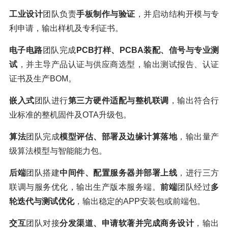
工业设计
团队负责
手板制作与验证
，并启动结构开模与专
利申请，输出样机及专利证书。
电子电路
团队完成
PCB打样、PCBA装配、信号与专业测
试
，并主导产品认证与供应商选型，输出测试报告、认证
证书及生产BOM。
嵌入式
团队进行
第三方硬件适配与整机联调
，输出符合行
业标准的整机固件及OTA升级包。
算法
团队完成
模型评估、部署及边缘计算落地
，输出量产
级算法模型与智能能力包。
后端
团队搭建
中间件、配置服务器并部署上线
，进行三方
联调与服务优化，输出生产版本服务端。
前端
团队经过
多
轮迭代与测试优化
，输出稳定的APP安装包或前端包。
交互
团队对接
分发渠道、申请软著并完成商务设计
，输出