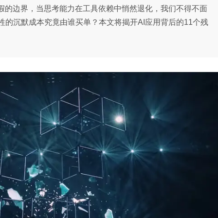
虚假的边界，当思考能力在工具依赖中悄然退化，我们不得不面
的沉默成本究竟由谁买单？本文将揭开AI应用背后的11个残