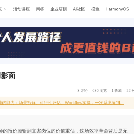
览
活动讲座
问答
企业培训
AI社区
摸鱼
HarmonyOS
阴影面
3 评论
680 浏览
1 收藏
22 
的能力：场景拆解、可行性评估、Workflow实操，一次系统练到。
画师的报价腰斩到文案岗位的价值重估，这场效率革命背后是无