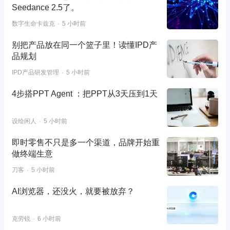
Seedance 2.5了。
数字生命卡兹克
5 小时前
别把产品放在同一个篮子里！读懂IPD产
品规划
IPD产品研发管理
5 小时前
4步搭PPT Agent ：把PPT从3天压到1天
设绘闲人
5 小时前
即时零售不只是多一个渠道，品牌开始重
做终端生意
刀客
5 小时前
AI浏览器，还没火，就要被放弃？
克劳锐
6 小时前