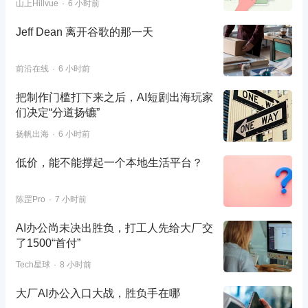
山上Hillvue
6 小时前
Jeff Dean 离开谷歌的那一天
前沿在线
6 小时前
把制作门槛打下来之后，AI短剧出海玩家
们决定“分道扬镳”
扬帆出海
6 小时前
低价，能不能撑起一个本地生活平台？
陈罡Pro
7 小时前
AI办公尚未决出胜负，打工人先给大厂交
了1500“首付”
Tech星球
8 小时前
大厂AI办公入口大战，胜负手在哪