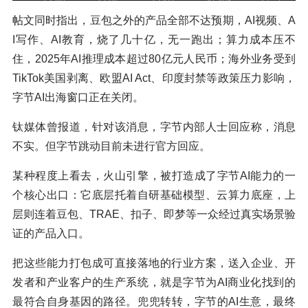
帖文同时指出，豆包之外的产品全部不达预期，AI视频、A
I写作、AI教育，烧了几十亿，无一跑出；算力成本压不
住，2025年AI推理成本超过80亿元人民币；海外业务受到
TikTok美国剥离、欧盟AI Act、印度封禁等政策压力影响，
字节AI出海窗口正在关闭。
钛媒体曾报道，针对该消息，字节内部人士回应称，消息
不实。但字节跳动目前未进行官方回应。
某种程度上看去，火山引擎，被打造成了字节AI能力的一
个核心出口：它底层托着自研基础模型、云算力底座，上
层则连着豆包、TRAE、扣子、即梦等一众经过真实场景验
证的产品入口。
把这些能力打包成可直接落地的行业方案，送入企业、开
发者和产业客户的生产系统，就是字节为AI商业化找到的
最符合自身基因的路径。兜兜转转，字节的AI生意，最终