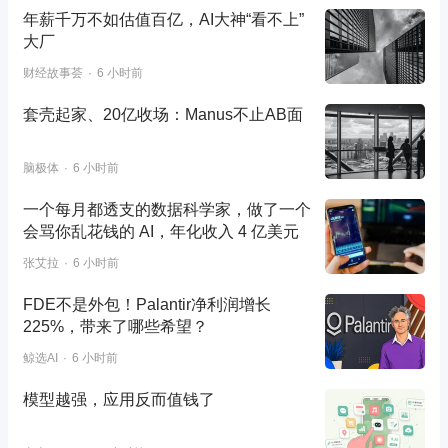
年薪千万不如估值百亿，AI大神“看不上”
大厂
财经故事荟
6 小时前
套壳起家、20亿收场：Manus不止AB面
脑极体
6 小时前
一个每月都透支的数据科学家，做了一个
会骂你乱花钱的 AI，年化收入 4 亿美元
张艾拉
6 小时前
FDE不是外包！Palantir净利润增长
225%，带来了哪些希望？
鲸选AI
6 小时前
模型越强，应用反而值钱了