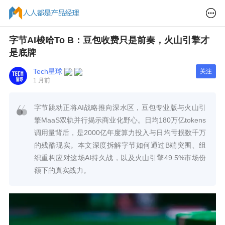
字节AI梭哈To B：豆包收费只是前奏，火山引擎才
是底牌
Tech星球
关注
1 月前
字节跳动正将AI战略推向深水区，豆包专业版与火山引
擎MaaS双轨并行揭示商业化野心。日均180万亿tokens
调用量背后，是2000亿年度算力投入与日均亏损数千万
的残酷现实。本文深度拆解字节如何通过B端突围、组
织重构应对这场AI持久战，以及火山引擎49.5%市场份
额下的真实战力。