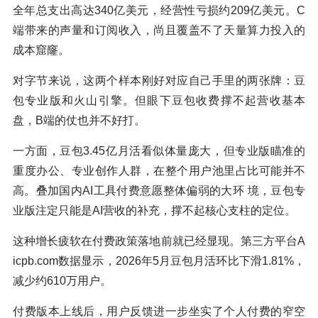
全年总支出高达340亿美元，经营性亏损约209亿美元。C
端带来的声量和订阅收入，尚且覆盖不了天量算力投入的
成本窟窿。
对字节来说，这两个样本刚好对应自己手里的两张牌：豆
包专业版和火山引擎。但眼下豆包收费撑不起营收基本
盘，B端的仗也并不好打。
一方面，豆包3.45亿月活看似体量庞大，但专业版瞄准的
重度办公、专业创作人群，在整个用户池里占比可能并不
高。叠加国内AI工具付费意愿整体偏弱的大环 境，豆包专
业版注定只能是AI营收的补充，撑不起核心支柱的定位。
这种增长疲软在付费政策落地前就已经显现。第三方平台A
icpb.com数据显示，2026年5月豆包月活环比下滑1.81%，
减少约610万用户。
付费版本上线后，用户反馈进一步坐实了个人付费的窄空