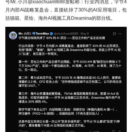
号Mr. 小川@xiaochuan8688发帖称：行业内消息，字节4
月内部AI战略复盘会，直接砍掉了30%的AI应用项目，包
括猫箱、星绘、海外AI视频工具Dreamina的部分线。