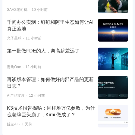
SAAS老司机
10 小时前
千问办公实测：钉钉和阿里生态如何让AI
真正落地
光子星球
11 小时前
第一批做FDE的人，离高薪差远了
定焦One
12 小时前
再谈版本管理：如何做好内部产品的更新
日志？
AI产品零度
12 小时前
K3技术报告揭秘：同样堆万亿参数，为什
么老牌巨头崩了，Kimi 做成了？
鲸选AI
1 天前