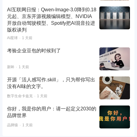
AI互联网日报：Qwen-Image-3.0降到0.18
元起、京东开源视频编辑模型、NVIDIA
开放自动驾驶模型、Spotify把AI混音拉进
版权谈判
AI星球
1 天前
考验企业豆包的时候到了
新眸
1 天前
开源「活人感写作.skill」，只为帮你写出
没有AI味的文字。
数字生命卡兹克
1 天前
你好，我是你的用户：请一起定义2030的
品牌世界
品牌猿
1 天前