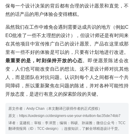
保每一个设计决策的背后都有合理的设计愿景和直觉，不
然的话产品的用户体验会变得糟糕。
虽然我们在工作中难免会遇到需要达成共识的地方（例如C
EO批准了一些不太理想的设计），但设计师还是有时间来
在其他项目中宣传推广自己的设计愿景。产品在这里或那
里有一些不好的体验是可以的，只要有计划地进行改进。
最重要的是，时刻保持开放的心态
。即便愿景陈述会改
变，人们也可能改变自己的想法。这不是设计师对抗其他
人，而是团队在对抗问题。认识到每个人之间都有一个共
同障碍，所以重新聚焦在问题的陈述，并对各种可能性持
开放态度，是进行有意义的探索阶段的关键。
原文作者：Andy Chan（本文翻译已获得作者的正式授权）
原文：https://uxdesign.cc/designers-use-your-intuition-fac35de74bb7
译者：蓝建杭；审核：李泽慧；编辑：韩硕、孙淑雅；微信公众号：TCC
翻译情报局（ID：TCC-design）；连接知识，了解全球精选设计干货。