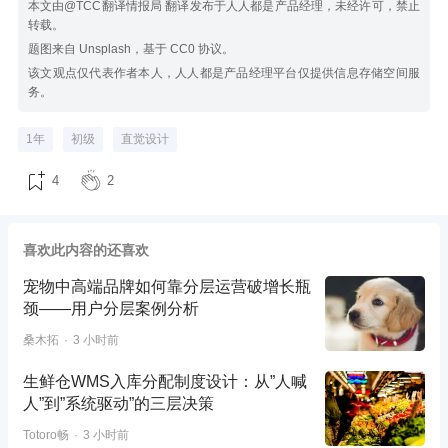
本文由@TCC翻译情报局 翻译发布于人人都是产品经理，未经许可，禁止
转载。
题图来自 Unsplash，基于 CC0 协议。
该文观点仅代表作者本人，人人都是产品经理平台仅提供信息存储空间服
务。
1年
初级
直觉设计
4
2
喜欢此内容的还喜欢
宠物中高端品牌如何靠分层运营破增长瓶
颈——用户分层案例分析
桑木拓
3 小时前
生鲜仓WMS入库分配制度设计：从”人喊
人”到”系统驱动”的三层决策
Totoro畅
3 小时前