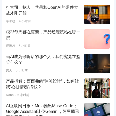
打官司、挖人，苹果和OpenAI的硬件大
战才刚开始
字母榜
4 小时前
模型每周都在更新，产品经理该站在哪一
层
观澜AI
5 小时前
当AI成为最听话的那个人，我们究竟在监
管什么？
岚天
5 小时前
产品拆解：西西弗的“体验设计”，如何让
我“心甘情愿”掏钱？
Nana
5 小时前
AI互联网日报：Meta推出Muse Code；
Google Assistant让位Gemini；阿里腾讯