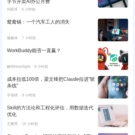
字节开卖AI办公月费
AI星球
6 小时前
鸳鸯锅：一个汽车工人的消失
脑极体
7 小时前
WorkBuddy能否一直赢？
解码NewSight
9 小时前
成本拉低100倍，梁文锋把Claude拉进“斩
杀线”
字母榜
9 小时前
Skill的方法论和工程化评估，用数据迭代
优化
王耀亮
10 小时前