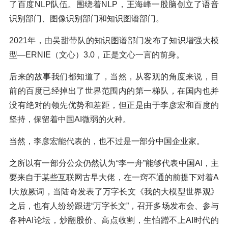
了百度NLP队伍。围绕着NLP，王海峰一股脑创立了语音
识别部门、图像识别部门和知识图谱部门。
2021年，由吴甜带队的知识图谱部门发布了知识增强大模
型—ERNIE（文心）3.0，正是文心一言的前身。
后来的故事我们都知道了，当然，从客观的角度来说，目
前的百度已经掉出了世界范围内的第一梯队，在国内也并
没有绝对的领先优势和差距，但正是由于李彦宏和百度的
坚持，保留着中国AI微弱的火种。
当然，李彦宏能代表的，也不过是一部分中国企业家。
之所以有一部分公众仍然认为“李一舟”能够代表中国AI，主
要来自于某些互联网古早大佬，在一窍不通的前提下对着A
I大放厥词，当陆奇发表了万字长文《我的大模型世界观》
之后，也有人纷纷跟进“万字长文”，召开多场发布会、参与
各种AI论坛，炒翻股价、高点收割，生怕蹭不上AI时代的