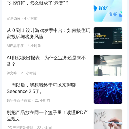
飞书钉钉，怎么就成了“老登”？
定焦One
4 小时前
从 0 到 1 设计游戏发票中台：如何接住玩
家投诉与税务风险
AI产品零度
4 小时前
AI 能秒级出报表，为什么业务还是来不
及？
钟文峰
21 小时前
一周以后，我想我终于可以来聊聊
Seedance 2.5了。
数字生命卡兹克
21 小时前
别把产品放在同一个篮子里！读懂IPD产
品规划
IPD产品研发管理
22 小时前