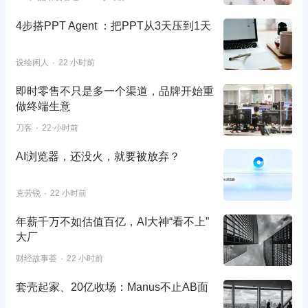
4步搭PPT Agent ：把PPT从3天压到1天
设绘闲人
22 小时前
即时零售不只是多一个渠道，品牌开始重
做终端生意
刀客
22 小时前
AI浏览器，还没火，就要被放弃？
克劳锐
22 小时前
年薪千万不如估值百亿，AI大神“看不上”
大厂
财经故事荟
22 小时前
套壳起家、20亿收场：Manus不止AB面