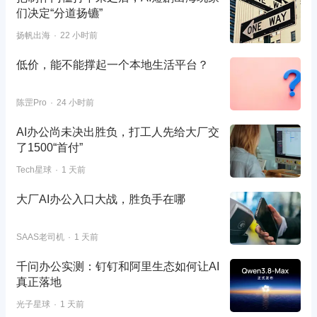
们决定“分道扬镳”
扬帆出海
22 小时前
低价，能不能撑起一个本地生活平台？
陈罡Pro
24 小时前
AI办公尚未决出胜负，打工人先给大厂交
了1500“首付”
Tech星球
1 天前
大厂AI办公入口大战，胜负手在哪
SAAS老司机
1 天前
千问办公实测：钉钉和阿里生态如何让AI
真正落地
光子星球
1 天前