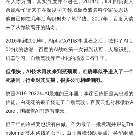
在人才方面，其实百度并不逊色。2014年，IDL的负责人
余凯帮忙请来了在深度学习领域极负盛名科学家吴恩达，
他自己则在几年后离职创办了地平线。2017年，百度又请
来了从微软离开的陆奇。
2016年到2019年，AlphaGo打败李世石之后，掀起了AI 1.
0时代的热潮，百度的AI战略第一次得到认可，人脸识别、
机器学习、自动驾驶等产业化的场景日行千里。
但很快，AI技术再次来到瓶颈期，准确率似乎进入了一个
死胡同，行业对其失望，很多公司相继倒闭。
饶是2019-2022年AI最难的三年里，李彦宏依旧是其忠诚的
信徒。白花花的银子烧进了自动驾驶，百度云也对标微软A
zure，围绕着AI打造智能云。
但三年的冷板凳也没有白做。作为最早一批发现并跟进Tra
nsformer技术路线的公司，由王海峰领队吴甜、吴华组成