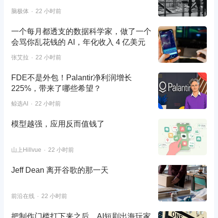
脑极体
22 小时前
一个每月都透支的数据科学家，做了一个
会骂你乱花钱的 AI，年化收入 4 亿美元
张艾拉
22 小时前
FDE不是外包！Palantir净利润增长
225%，带来了哪些希望？
鲸选AI
22 小时前
模型越强，应用反而值钱了
山上Hillvue
22 小时前
Jeff Dean 离开谷歌的那一天
前沿在线
22 小时前
把制作门槛打下来之后，AI短剧出海玩家