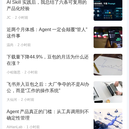
AI Skill 实践后，我总结了六条可复用的
产品化经验
JC
2 小时前
近两个月体感：Agent 一定会颠覆“管人”
这件事
温尚
2 小时前
下载量下降44.9%，豆包的月活为什么还
在涨？
小哈随思
2 小时前
飞书并入豆包之后：大厂争夺的不是AI办
公，而是“工作的操作系统”
大仙河
2 小时前
Agent 产品真正的门槛：从工具调用到不
确定性管理
AiHanLab
1 小时前