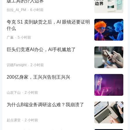
版工具的介入边界
拉拉_AI_PM
6 小时前
夸克 S1 卖到缺货之后，AI 眼镜还要证明
什么
广赢
5 小时前
巨头们竞逐AI办公，AI手机尴尬了
识礁Farsight
2 小时前
200亿身家，王兴兴告别王兴兴
山农下山
2 小时前
为什么B端业务调研这么难？我崩溃了
起点课堂
2 小时前