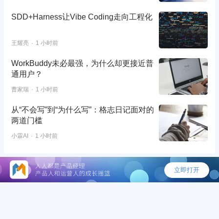
SDD+Harness让Vibe Coding走向工程化
王耀亮
1 小时前
WorkBuddy未必最强，为什么却更接近普
通用户？
曹家瑞
1 小时前
从“不会写”到“为什么写”：格志日记面对的
两道门槛
小霖AI
1 小时前
©2026 - 人人都是产品经理
AI落地总踩坑？预约直播锁定3大“速赢”场景，让
组织效率实现可量化跃升