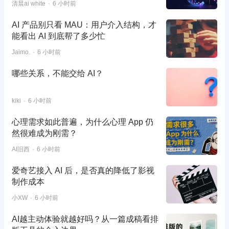
清晨ai white
6 小时前
AI 产品别只看 MAU：用户介入结构，才
能看出 AI 到底帮了多少忙
Jaimo.
6 小时前
哪些关系，不能交给 AI？
kiki
6 小时前
心理需求如此普遍，为什么心理 App 仍
然很难成为刚需？
AI旧西
6 小时前
爱奇艺接入 AI 后，是否真的降低了影视
制作成本
小XW
6 小时前
AI越主动体验就越好吗？从一篇成稿看排