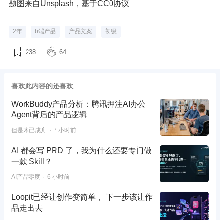
题图来自Unsplash，基于CC0协议
2年
b端产品
产品文案
初级
238
64
喜欢此内容的还喜欢
WorkBuddy产品分析：腾讯押注AI办公
Agent背后的产品逻辑
但是木已成舟
7 小时前
AI 都会写 PRD 了，我为什么还要专门做
一款 Skill？
AI产品零度
6 小时前
Loopit已经让创作变简单， 下一步该让作
品走出去