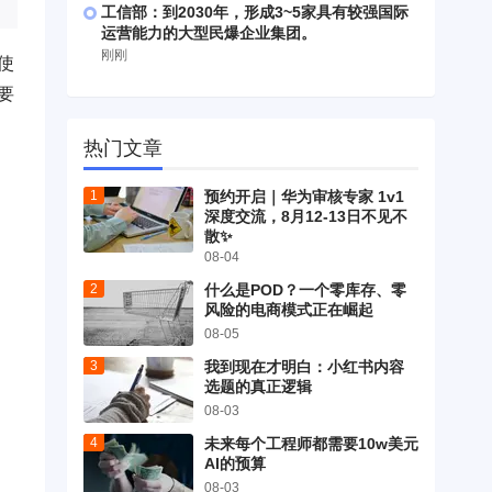
工信部：到2030年，形成3~5家具有较强国际
运营能力的大型民爆企业集团。
刚刚
使
要
热门文章
预约开启｜华为审核专家 1v1
深度交流，8月12-13日不见不
散✨
08-04
什么是POD？一个零库存、零
风险的电商模式正在崛起
08-05
我到现在才明白：小红书内容
选题的真正逻辑
08-03
未来每个工程师都需要10w美元
AI的预算
08-03