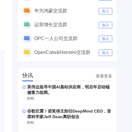
华为鸿蒙交流群
加入
运营增长交流群
加入
分
OPC一人公司交流群
加入
OpenCalw&Hermes交流群
加入
快讯
查看更多
英伟达急寻中国AI基站供应商，明后年启动端
侧算力组网。
刚刚
谷歌巨震！诺奖得主卸任DeepMind CEO，首
席科学家Jeff Dean离职创业
刚刚